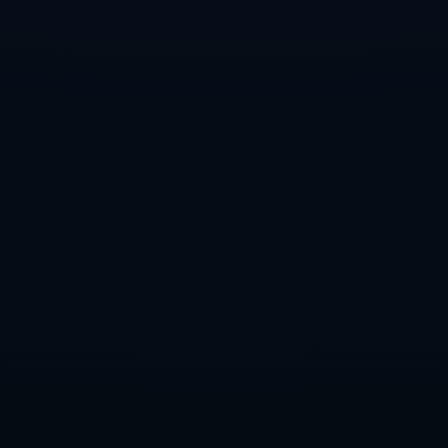
**数据分析：曼联的助攻王**
2/23赛季英超中，埃里克森凭借多场亮眼表现，迅速成为曼联队内的**助
造了球队一半以上的致命机会。这不仅让曼联的锋线获得更多破门时刻，
23年对阵曼城的一场德比战为例，埃里克森凭借一次机智的肋部传球，助
无以伦比的冷静与智慧，也进一步印证了滕哈格眼光的独到。
**滕哈格与埃里克森：战术层面的完美搭配**