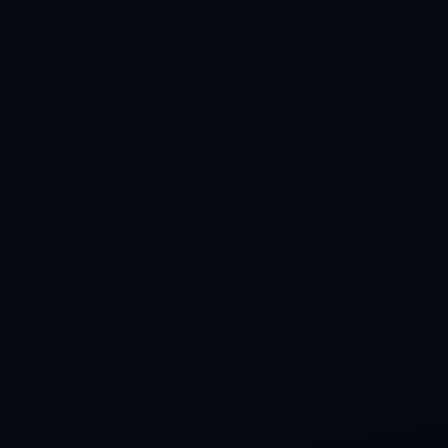
不仅是传统意义上的组织型中场，更是滕哈格“高压压迫”
帮助曼联在比赛中取得主动权。
次数上，更是通过让他担任场上“节拍器”来展现。可以
这名中场的卓越表现，让战术体系得以快速落地。
。他的重新崛起为许多因困境而受挫的职业球员提供了榜
*。
事实：伟大的球员从不轻言放弃，而真正的伯乐总能慧眼识
他的助攻王与滕哈格“第一爱将”的称号实至名归。
下一篇： 快时代，为何需要慢火车？.