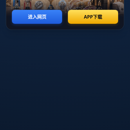
的体能状况无虞，更展示了他依旧具备世界级中场的洞察力和创造力。正因
了极具策略性的元素。