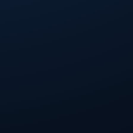
合适的稳定方案。从滕哈格上任的第一天起，他便渴望建立
丹麦中场不仅拥有精准的长传和细腻的短传能力，还能在控球