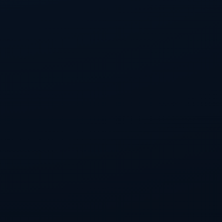
塞撕开对手防线，或者果断地选择调度球，为边路队友创造
表现迅速跻身队内的顶级球员行列，甚至在多个重要比赛中