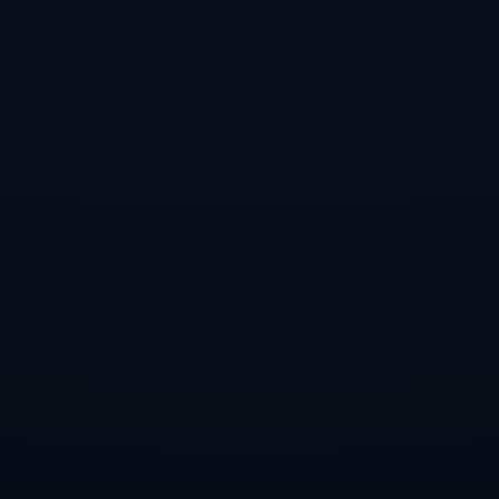
### **蓝鹰失分的代价：争四抢分战进入白热化**