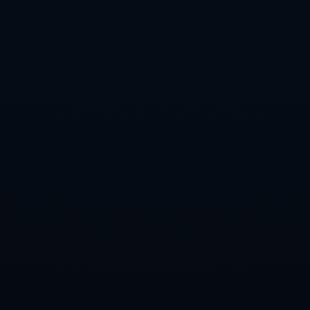
在如今的意甲积分榜上，**争四局势愈发激烈**，那不勒斯独占鳌头
后，AC米兰、国际米兰以及罗马都在紧盯剩余欧冠席位。拉齐奥的此次
失分，不仅让两支米兰球队拉开差距，还给了罗马反超的机会。考虑到
意甲赛季下半程，每一场比赛均有可能成为决定最终排名的重要一环，
这场平局极有可能让拉齐奥赛季末感到遗憾。
值得一提的是，维罗纳本轮逼平拉齐奥后，积分继续向降级区边缘靠
拢。相比一月初，本队保级的概率显著增加，这无疑为他们注入了一针
强心剂。对阵强队的抢分策略显现成果，或许将推动维罗纳在赛季后半
程继续创造奇迹。
### **结语：意甲格局的未来充满悬念**