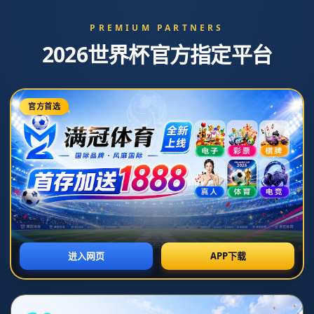
首页
>
新闻中心
新闻中心
意甲第21輪維羅納1-1拉齊奧 遭降級區隊
伍逼平！藍鷹錯失三甲機會！.
发布时间：2026-01-17T12:31:26+08:00
**意甲第21轮维罗纳1-1拉齐奥：遭降级区队伍逼平！蓝鹰错失三甲机
会！**
在意甲第21轮的焦点战中，劲旅拉齐奥意外地被深陷降级区的维罗纳以
1-1逼平。这场比赛不仅让蓝鹰无缘跃升至积分榜前三，更暴露了球队
在与弱旅交锋中的隐患。对于志在争四甚至更高席位的拉齐奥而言，这
场比赛的失利显然不容忽视。**比赛结果**背后隐藏的问题，值得每一
位关注意甲联赛的球迷深入探讨。