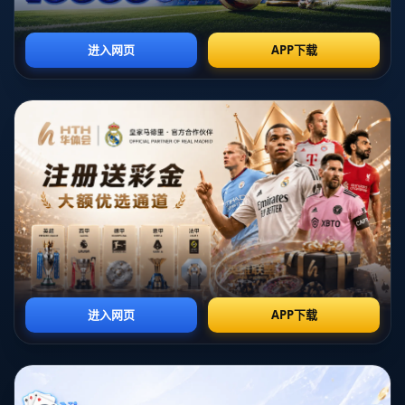
对于本赛季的拉齐奥而言，与强队交锋时往往能展现高水准，但面对排
名较低的球队，特别是降级区内的对手，比赛表现却频频乏力。**过度
依赖因莫比莱与萨维奇的个人发挥**，导致在打不开局面时全队陷入一
种无奈的僵局。本场的维罗纳正是精准地掐断了关键点，成功让蓝鹰陷
入挣扎。
相比之下，联赛榜首的那不勒斯及其他争四劲敌国际米兰都展现出了击
败“弱旅”的稳定性。以那不勒斯为例，本赛季从未被降级区对手逼平，
他们在破密集防守方面往往能通过宽度拉扯与快速传递找到解决方案。
反观拉齐奥，缺乏明确的破防思路和板凳深度，这种差距显而易见。