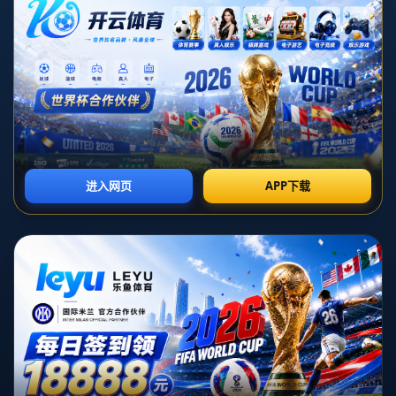
在足坛的世界里，岁月总是无情地席卷而过，但有些球员却能抵挡住时
间流逝的脚步，继续展现无与伦比的竞技状态。*即将36岁的C罗*便是
这样一个传奇，他用一场梅开二度的精彩表现帮助*尤文图斯逆转国际米
兰*，再次向世人证明了他的宝刀未老。
**不老传奇：C罗如何做到**
C罗，作为一名即将36岁的球员，仍然保持着高水平的竞技状态，这并
非偶然。*首先*，他对自己的**身体管理**极为严格。从饮食到训练，C
罗的自律堪比精细的科学实验。他一直遵循高强度的训练计划，确保自
己的身体机能保持在巅峰状态。他的身体素质和速度在比赛中依旧令人
惊艳，这对任何对手来说都是巨大的威慑力量。
*其次*，C罗拥有坚韧的**心理素质**。在面对质疑与困难时，他始终能
够保持冷静，化压力为动力。他在球场上展示的不是单纯的技术，而是
令人敬畏的专注力和斗志，这让他能够在关键时刻为球队挺身而出。
**本场比赛的精彩瞬间**