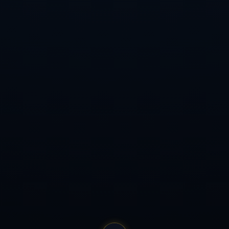
斗志的心脏却永不老去。
上一篇：亚冬会执委会介绍亚冬会开闭幕式亮点.
下一篇： 拉文：總體表現不錯 但對陣頂尖球隊失誤得少一點.
Copyright 2024
Kaiyun(中国)开云·官方网站 - kaiyun官网
All Rights by
开云体育