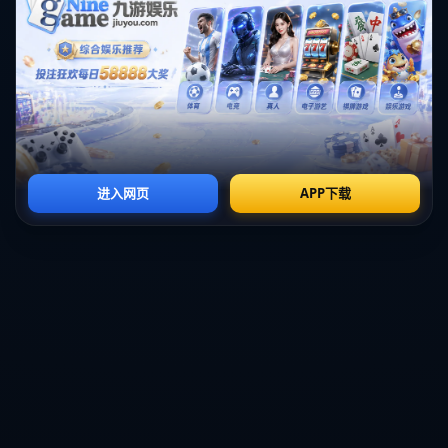
在意甲联赛中，很多老将选择功成身退，但C罗的选择显然是继续书写
传奇。他的成功不仅是因为天赋，还因为他对比赛的无限热爱和无与伦
比的职业态度。**在身体和精神的双重驱动下，C罗继续证明着自己在
世界足坛的顶尖地位**。
**结论：不止是年龄**
通过对C罗的表现分析，我们可以看到，**年龄并不能定义一名球员的
上限**。*C罗以他的表现告诉我们，只要对自己的目标保持专注，不断
提升自己，任何纪录和目标都可以被打破。*此役尤文图斯逆转国际米兰
的比赛再次提醒我们，即便岁月流逝，但在足球场上，那颗年轻而充满