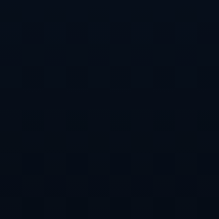
為切尔西效力的魯迪格（Antonio Rudiger）为例，他在合同即將
數千萬英鎊的轉會費收入。作為過去和現在的警醒案例，切爾西顯然不想
**加拉格爾的下一步：留守還是離隊？**