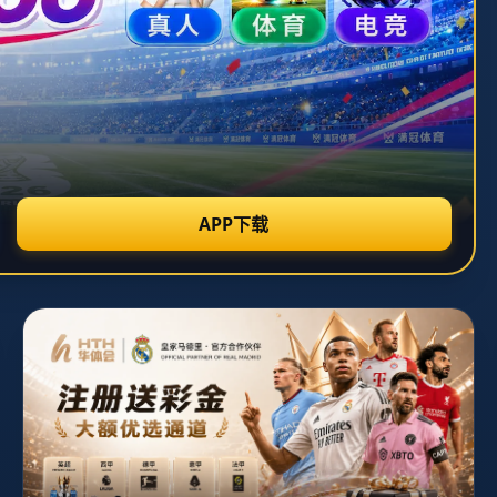
中心
電訊報報道：加拉格爾兩次婉拒切
发布时间：2026-01-17T12:31:2
報報道：加拉格爾兩次婉拒切爾西2+1續約提議**
（Conor Gallagher），切尔西青训体系下的佼佼者，近年来成长
軍球迷感到意外：加拉格爾已兩次婉拒切爾西管理層提供的「2+1續約提
年的選擇權，表明俱樂部對這位年輕中場核心寄予厚望。但加拉格爾的反
**加拉格爾拒絕續約：意在突破重圍還是另有圖謀？**
拉格爾的續約風波，外界猜測頗多。一方面，加拉格爾自上賽季起就表現
露頭角。這樣一位具有潛力的雙能型中場，被切爾西視為「不可或缺」自然
對現在的合同位置並不滿意，或是對球隊陣容規劃心存顧虑**。