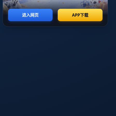
球員而言，一份新的長期合約會進一步增加他的束縛，特別是
爾南德斯和卡伊塞多等大牌新星，這些人的高額轉會費也預
面對激烈的競爭上崗壓力，甚至風險是在時間分配上犧牲自