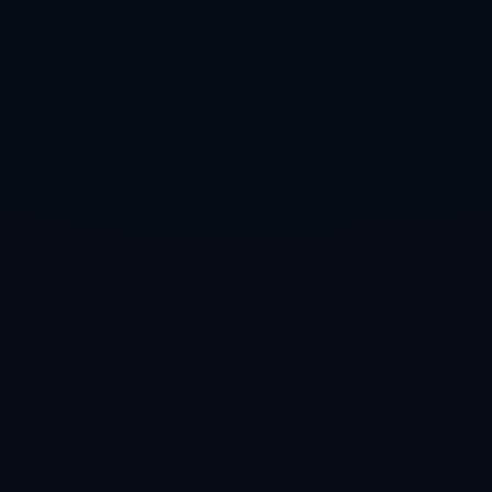
尔西在续约谈判中表露出极大诚意，但對於22歲的加拉格爾來說，此刻正
非是兩條路：留在切爾西提升競爭力，或者考慮轉投其他提供穩定核心地