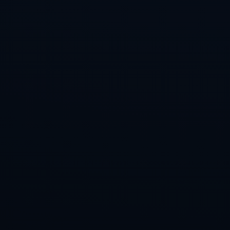
儘管切
決定無