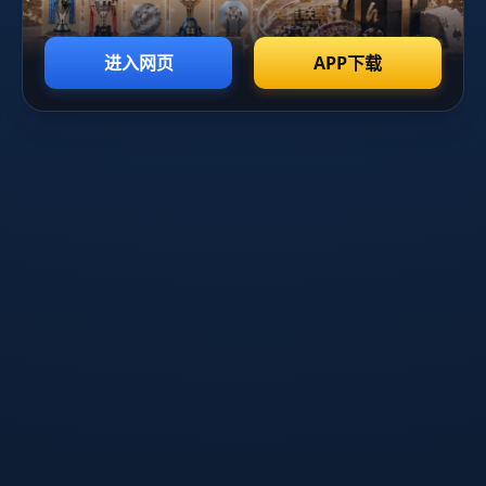
爾目前的合同將在2025年夏天到期，這意味著他手握重要談判籌碼。對
西的中場位置競爭達到白熱化的情況下。例如，俱樂部近期引進了恩佐·費
們將在未來承擔更多比賽任務。對於加拉格爾而言，留隊可能代表著需要
生涯的上升期。
**切爾西「2+1」模式的背後意圖**