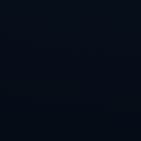
以原本同
損失了
### 