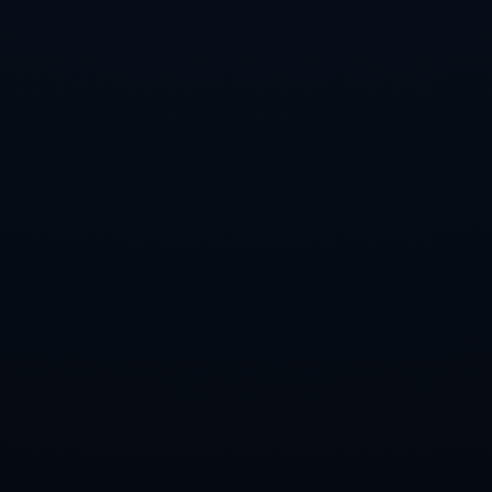
漏洞成为了决定胜负的关键因素。面对菲利克斯和勒马尔的快速突击，
贝蒂斯的后防线显得手足无措，尤其在防守反击时无法及时完成站位调
整，使得比分早早被拉开。
根据比赛技术统计，贝蒂斯本场比赛虽完成了多达8次射门，但射正率
仅为25%，且无法乘胜追击，这直接导致了他们最终功亏一篑的局面。
另一方面，**马竞展现了他们一贯的高效进攻和钢铁防守，即便对手在
中场施压，也难以威胁到球队的大局**。
### **马竞重拾争冠希望，菲利克斯证明价值**