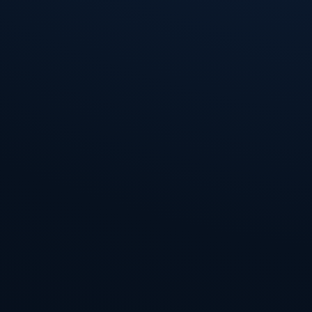
给苏亚
地址： 天津市市辖区东丽区航空新城