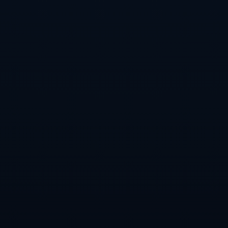
赛不仅是张伟丽个人职业生涯的一个精彩时刻，更是对她平时刻苦训练和
每一次训练中的全神贯注。
的职业生涯，不难发现，**张伟丽始终如一地追求卓越，永不懈怠**。自
综合格斗领域的标杆。正是这种不屈不挠的精神使她能够在国际比赛中突
从观众到专家，许多人都对张伟丽的**职业精神和整体技术水平**赞不绝
到卓越的蜕变。通过这些努力，张伟丽不仅向世界展示了中国选手在国际