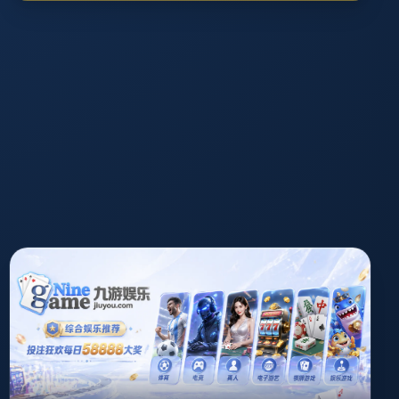
表现惊艳世界！.
6+08:00
征服了对手，还在比赛中展示了令人震撼的实力**。这场对
的准备和训练让张伟丽显得势不可挡。苏亚雷斯作为一名技
得无力招架。从开局开始，张伟丽便展现出她强大的攻击欲