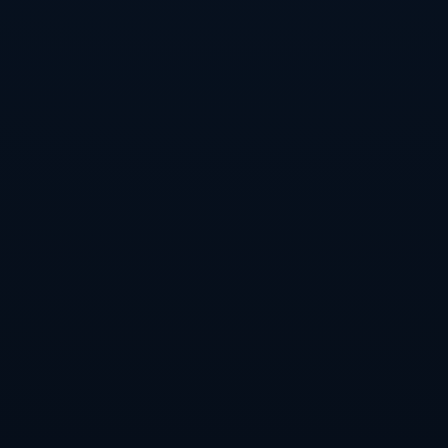
是拳击技巧的运用，张伟丽在地面技上也表现得极为出色。**在比赛的第三
力再次证明了她在综合格斗领域的绝对实力。即使面对苏亚雷斯这样有经
大，使她在比赛中始终保持了领先。