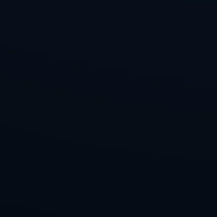
*从替
从最初
男篮的
了比赛
*“老将
尽管已
神和*
注入了
在CB
的表现