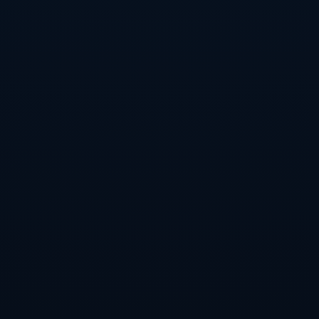
多面手：老将新策略的显现*
特的加盟给广东男篮的战术体系带来了新的活力。他能够胜任多个场上位
时，他的篮板和防守能力也让对手无不头痛。吉伦沃特利用自己**出色的中
的突破创造了机会。