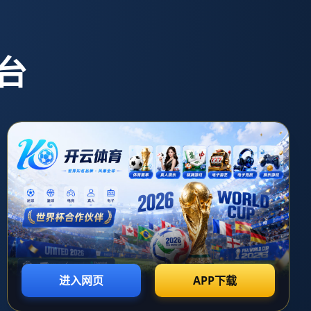
NEWS
中心
新闻中心
联系方式