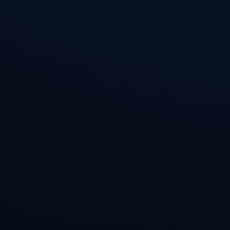
地址： 天津市市辖区东丽区航空新城
**年轻
在任何