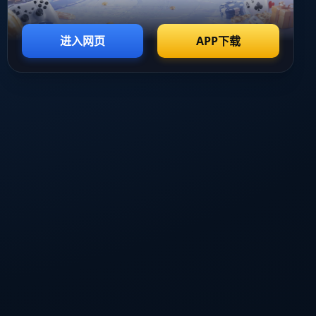
技巧吸引了全球球迷的目光。近日，一名被寄予厚望的年轻
萨有着巨大的市场价值，且在一年后有望成为球队的首发球