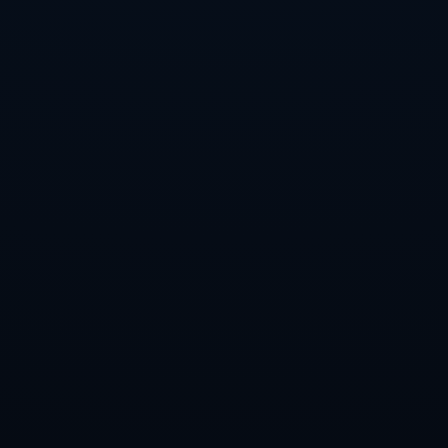
便展现出惊人的足球天赋。他在球场上冷静的判断力、快速的速度和精准的
联赛中的优异表现无疑是他未来发展潜力的最好证明。
在巴萨的市场价值**
为世界顶级足球俱乐部，一直以来都在寻求能够补强球队实力的优秀球员
潜力不仅体现在球场上的表现，还包括商业价值和市场吸引力。当罗克逐
，从而增加俱乐部的品牌影响力。更重要的是，他的加盟可能会吸引来自
补到首发的蜕变**
巴萨正处于从替补到首发的关键阶段。他的经纪人预测，一年之后，罗克
可，更是对他适应与融入巴萨战术体系的肯定。当年，巴西传奇球员内马
沿着这条路，在充满竞争的环境中不断提升自我。
转会与价值评估**
转会市场中，2亿欧元的价位对于一名年轻球员来说是极为少见的。这一
的未来表现的高度期待。大卫贝克汉姆在2007年以2500万欧元的价格
引了更多的消费者关注。罗克若能在一年后兑现其潜力，或许也将给巴萨
的足球界，年轻球员的潜力常常是影响其市场价值的关键因素之一。罗克
了足坛的焦点。对于巴萨而言，如何最大化地利用罗克的市场价值，将是