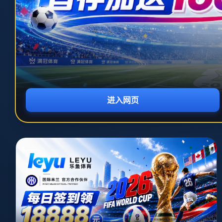
首页
>
新闻中心
新闻
新闻中心
NEWS
公司新闻
**公
常见问题
近年来
的高薪合
新闻资讯
（Jul
NEWS
困境、
### 
[流言板]澎湃新闻：中超已无超级豪门、各队投入都将更多考虑产出比30亮74回复.
公牛队
高的目
气炸😤胜利遭绝杀后杜兰染红，C罗抗议后一脚将球踢飞&继续抗议.