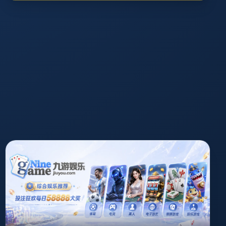
與菲利普斯等年輕新星.
6+08:00
挑战，还被多份重金合同束缚了操作空间。尤其是几位老将
的希望，在特里（Dalen Terry）与菲利普斯
*他们的崛起不仅是解决球队薪资问题的关键，更可能成为公牛摆脱
几位核心球员虽然实力在线，但未必能够支撑起球队冲击更
同成了球队前行路上的大阻碍。不仅如此，随着联盟薪资帽