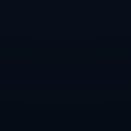
**案例分析：勇士与热火的成功启示**
些年NBA的成功案例，勇士队与热火队对年轻球员的使用和培养可谓典范
dan Poole）、库明加（Jonathan Kuminga）等年轻球员注入
阿德巴约（Bam Adebayo）和希罗（Tyler Herro）等球员，稳步提升
可以借鉴这些成功经验，通过增加特里和菲利普斯的上场时间，辅助他们
面产生积极作用，还可能为球队减轻薪资压力，实现可持续发展。