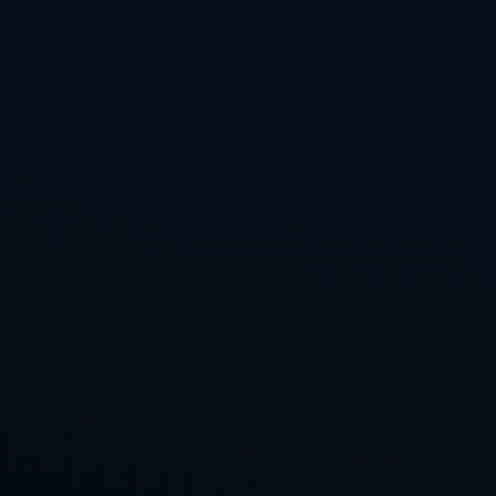
### 
回顾近
（Jor
通过发掘
公牛队
竞技层