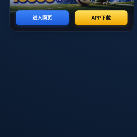
上涨，
英超本賽季下課主帥湊成一套首發陣容！傑拉德、維埃拉、蘭帕德坐鎮中場.
在这种
头，进
競標截止日期最後一刻大幅延長！曼聯收購陷入混亂 兩大潛在買家均無報價！.
### 
奇克：豐塞卡訓練很嚴格但人很謙遜 鼓勵我們多問戰術問題.
****
秀眼光
英超第3輪曼城5-0阿森納 京多安首開紀錄紮卡染紅.
####
巴洛特利：阿德裏亞諾是我合作過的最強球員！.
亮话体坛 ｜ 教唆小球员踢人，做错的不只是主教练.
联系我们
CONTACT US
手机： 15921285842
电话： 025-8269036
邮箱： admin@cms-kysport.com