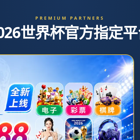
首页
关于我们
产品