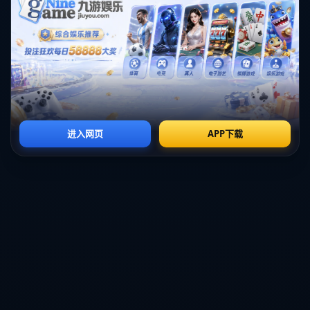
3. **深厚的替補陣容**
雄鹿隊能實現八勝戰績，還和替補球員的貢獻密不可分。在後備席上，
像鮑比·波提斯這樣的球員穩定輸出，為字母哥爭取了足夠的休息時間。
同時，球隊新人也積極融入主力框架，讓比賽節奏更加靈活，這也是雄
鹿隊本賽季相較其他強隊的優勢所在。
### **字母哥的進階MVP之路：從質疑到完全征服**
在過去幾個賽季中，字母哥面臨過許多外界批評，特別是關於他是否擁
有穩定遠投能力的討論。然而，這些聲音並未使他動搖，反而激勵他不