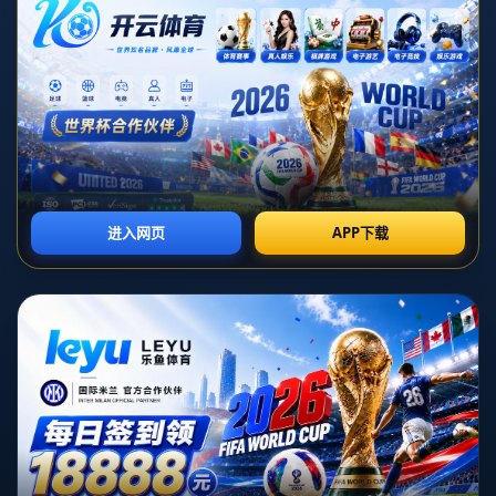
在本赛季的欧冠赛场上，曼城与马德里竞技的激烈对决无疑吸引了全球
球迷的目光。这场比赛不仅展现了两支顶级俱乐部的高水平竞技，还充
满了戏剧性和悬念。*京多安的中柱不进*和*德布劳内的意外伤退*成了
比赛的焦点，但最终**曼城凭借顽强的拼搏以平局晋级**，再一次证明
了他们在欧冠中的实力和韧性。
**一、京多安中柱：距离进球仅一步之遥**
比赛的上半场，曼城在进攻端展现出强大的压迫力，京多安险些为球队
打破僵局。他在禁区内的一脚射门，势大力沉，却遗憾地击中立柱。*这
记射门让现场的观众屏息凝神*，因为那样的角度、那样的机会，几乎已
经让人看到了进球的希望。尽管京多安的努力未能转化为进球，但无疑
显示出这位德国中场对球门的精准把握和超群的脚法。
**二、德布劳内意外伤退：球队大脑的缺憾**
不幸的是，比赛的后半程，曼城遭遇了意外打击——**德布劳内因伤提
前退场**。作为曼城的中场核心，他一旦离场，球队的组织能力和进攻
推进显得有些乏力。这次伤退对曼城的战术布置产生了一定影响。尽管