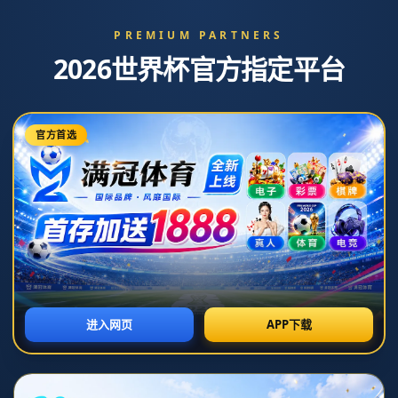
首页
>
新闻中心
新闻中心
欧冠-京多安中柱 德布劳内伤退 曼城客平
马竞晋级.
发布时间：2026-01-17T12:31:26+08:00
**欧冠精彩对决：京多安中柱，德布劳内伤退，曼城客平马竞晋级**