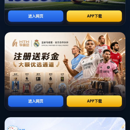
如此，曼城的其他球员顶住压力，展现了强大的团队协作能力，成功将
比分保持在对晋级有利的位置。
现实中，众多顶级球队都曾经历过类似的关键球员伤退事件。*例如，
2014年的皇家马德里就曾在缺少C罗的情况下逆境求生*。这些案例表
明，一支球队即便缺少核心球员，也能通过整体的默契与努力克服困
境。
**三、曼城的韧性：在平局中迎来晋级**
尽管比赛最终以0:0的比分收尾，**曼城凭借客场进球优势成功晋级**。
这一结果无疑是对球队在激烈竞争中所展现出的战术智慧和坚定意志的
肯定。在欧洲顶级赛事中，客场挑战马竞这样一支防守稳健且战术多变
的球队，绝非易事。