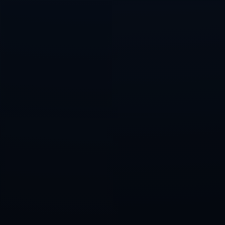
通过这篇对冰球滑行技术的深入解析，可以清楚地看到，滑行技术并不
仅仅是冰球运动的一个环节，而是完整运动表现的重要组成部分。对于
任何想要在冰球领域中走得更远的运动员而言，深入了解和掌握这些技
巧无疑将成为他们在冰场上闪耀的关键。
上一篇：惠特摩爾表示他將全力以赴克服當前的挑戰 不斷追求自我提升.
下一篇： 瓜帥確認埃德森將不會首發出戰足總杯決賽！.