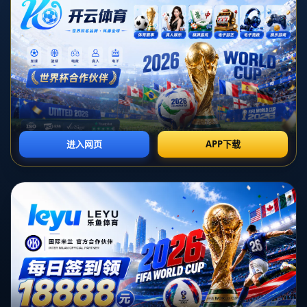
作为球队的核心灵魂，教练的豪言绝非盲目。山西女篮在本赛季中展现
了令人耳目一新的竞技状态，无论是进攻端的多样化战术，还是防守端
的整体协作，都体现了**球队在技战术层面的脱胎换骨**。教练的信心
不仅源于此，更离不开球员们在平日训练中积淀的默契与团队精神。
**案例分析**：本赛季对阵一支传统劲旅时，山西女篮展现出了稳扎稳
打的战术意识。在关键时刻，球队通过快速转换的打法，成功封锁对手
的进攻路线，并抓住对手几次失误，一举逆转局势。这场比赛堪称经
典，充分证明了球队具备在激烈对抗中保持冷静、完成逆袭的能力。
### **核心球员的成长，成为冲击高名次的基石**
这一季，山西女篮的核心球员们迎来了整体突破。比如，主力后卫在外
线三分投射方面稳定性显著提高，成为了**拉开空间、瓦解对方防线的
利器**；而内线球员在篮板球保护和二次进攻效率上，表现出了联盟中
顶尖的水准。此外，年轻球员的崛起也是不容小觑的亮点——他们为球
队注入了更多活力，也让战术变化变得更加多样化。
比如某年轻前锋在最近几场比赛中不断刷新个人得分记录，展示出了与
老将同样成熟的比赛阅读能力。**她们的成长，不仅提升了首发球员的
战斗力，也为替补席提供了更多轮换选项。**球队整体实力的提升，为
冲击季后赛高名次奠定了坚实基础。
### **团队凝聚力，成为最大保障**