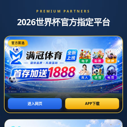
首页
>
新闻中心
新闻中心
山西女籃教練豪言季後賽目標 高名次衝擊
值得期待.
发布时间：2026-01-17T12:31:26+08:00
**山西女篮教练豪言季后赛目标，高名次冲击值得期待**
近年来，山西女篮以顽强拼搏的精神和卓越的团队表现，赢得了无数观
众的青睐。在本赛季即将迎来关键阶段之际，球队教练豪言冲击季后赛
高名次的目标，不仅给球队带来了信心，也让球迷对此赛季充满了期
待。那么，这支队伍究竟凭借什么底气敢立这样的目标？让我们从多个
方面深入探讨。
### **教练的信心背后，源于球队实力与默契度的提高**