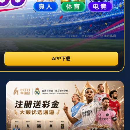
中心
巴尔韦德：如果将来我没有太多机会踢​
发布时间：2026-01-17T12:31:2
足球新挑战：巴尔韦德多面手定位的探讨**