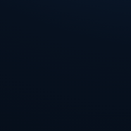
地址： 天津市市辖区东丽区航空新城