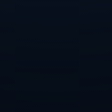
随着球队阵容的演变，每一个位置上的竞争都在加剧。如果未来中场位置
边后卫位置的考虑。
卫：新的机会与挑战**
在现代足球中的角色早已不再局限于防守。他们需要具备优秀的传接球能力
在这个位置上，巴尔韦德无疑有潜力成为一个优秀的边后卫。他的速度和
的传球视野和进攻触觉会让他在助攻方面表现出色。
分析：拉姆的成功转型**
我们不妨看看德国球员菲利普·拉姆的成功案例。起初，拉姆是以边后卫的
他在两个位置上的成功让人们看到了**球员多面发展的可能性**。拉姆的
值。