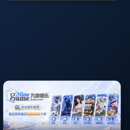
想要赢得意甲冠军.
6+08:00
弗里斯清楚地认识到，赢得意甲冠军不仅需要实力和策略，
示：“我们必须证明我们想要赢得意甲冠军”，这句话不仅
竞争激烈的意甲联赛中立足的重要因素。邓弗里斯强调，
"在过去的比赛中，国际米兰也多次依靠这种精神在逆境中力挽