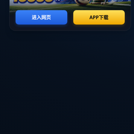
统计数
莫塔：上半场我们对国米过于敬畏，下半场我们踢出了水平.
重要，
**技战
斯帅：揭幕战做好困难准备 刘诚宇王一凡有一席之地.
邓弗里
英格蘭足總杯第三輪狼隊0-1利物浦 埃利奧特世界波！利物浦摘新年首勝驚險晉級！.
运用复
例如，
黃潛與馬競看上朗格萊 巴薩謀求外租附帶購買選擇權.
术安排
零排放+低噪声 能坐10人的电动飞艇来了.
**球迷
不可忽
伊藤洋辉首球穆西亚拉一条龙 拜仁4-0法兰克福.
受，他
致，就
联系我们
球迷的
CONTACT US
回应球
手机： 15921285842
电话： 025-8269036
邮箱： admin@cms-kysport.com