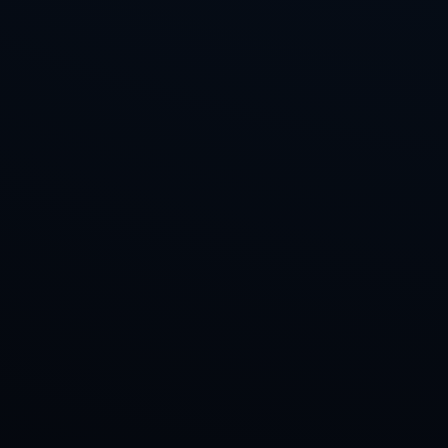
献了一
因此，
米兰将
对于渴
为球队
上一篇：
首页
经典案
在线咨询