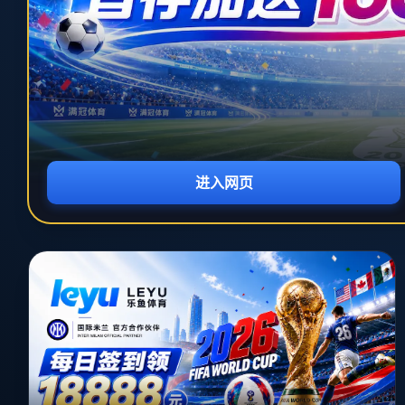
首页
>
新闻中心
新闻
新闻中心
NEWS
公司新闻
**邓弗
常见问题
在竞争
更需要
新闻资讯
是对球
NEWS
**决心
每一支
能打欧冠主力的斯帕吉奇 能在北京国安 防住前申花名宿马莱莱吗.
**"
狂澜。
恩比德傷病傳記即將問世：半月板撕裂和眼眶骨折成就傳奇.