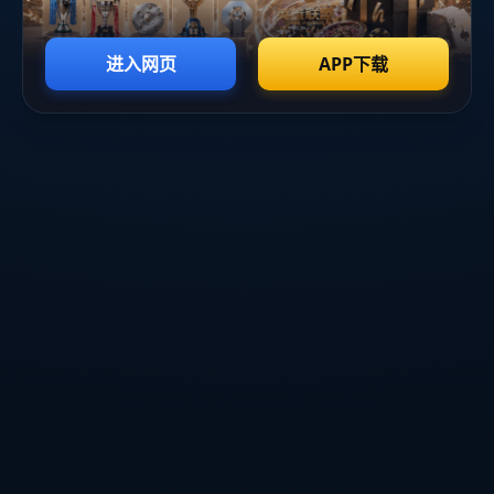
据显示，在面对排名接近的竞争对手时，那些在比赛最后阶段仍能保持活
因为他们不仅要在实力上压过其他强队，更需要在心理层面上保持强势。
术与团队默契**
斯深知，团队默契是成功的关键。在国际米兰，**每位球员都在为共同的目
杂的战术体系，以求在进攻和防守之间取得最佳平衡，使得球队整体更具
在对战尤文图斯和AC米兰这样的豪门时，邓弗里斯就凭借其**一流的防守
不仅有效限制了对手的发挥，还为国际米兰创造了更多的进攻机会。
支持——团队的第十二人**
视的另一个重要因素便是球迷的支持。在意甲联赛的紧凑赛程中，球迷的
指出：“**当我们听到球场上响起的欢呼时，那种感觉无法用言语形容，*
没有什么是不可能的。”
支持不仅提升了球队的士气，也在无形中给了球员一种责任感。正是这种
迷的厚爱。