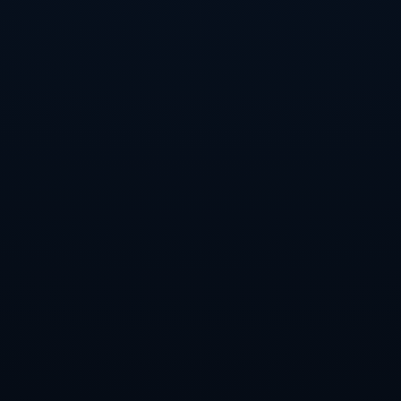
分析：逆转之战**
季的一场焦点战中，国际米兰在落后一球的情况下对阵那不勒斯。全场比