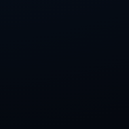
逆转能力和无畏的冠军气质。
练，逐步体现出球队的勇气和努力。随着赛季的推进，国际
团队上下自信心和拼搏精神的凝聚。邓弗里斯的这番话无疑
现菲尔·泰勒（Phil Taylor）之后几乎推迟了飞镖的回报.
&蓝军枪手出局！英超前4有3队在足总杯被淘汰，仅剩森林.
关注官方微信
掌握更多信息
025-8269036