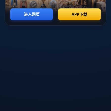
两大豪门对决：防守与控球的较量
，不少人将这场比赛视为蓝军“铜墙铁壁”防线与蓝月亮“传控艺术”的顶尖
比赛中却屡屡被曼城的高强度压迫逼得喘不过气。瓜迪奥拉的曼城延续了
达15次射门，而切尔西仅有区区5次射门。