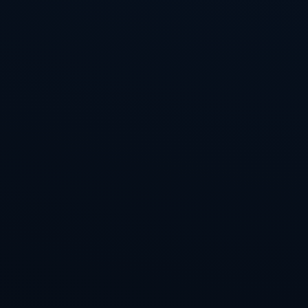
不过，
翼的突
### 
这场比
图赫尔