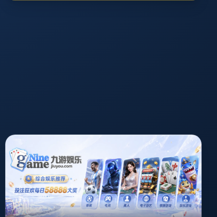
射破門助藍月軍團全取三分.
6+08:00
曼城，无疑成为球迷瞩目的重头戏。这不仅是两支英超顶级
。最终，曼城凭借热苏斯的一记折射破门，以1-0战胜切
教科书一役。
在禁区内妙到毫巅的转身射门打在切尔西后防球员腿上折射入
苏斯的个人能力。本场比赛热苏斯不仅在进攻端表现活跃，还