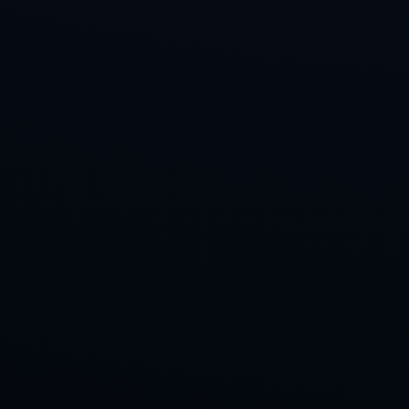
这场切
上一篇：
首页
经典案
在线咨询