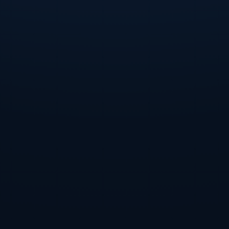
据上的差距，从一个侧面反映了双方战术风格的分野。曼城利用队内多点
反击，卢卡库的存在感也被大幅限制。尤其是若日尼奥和坎特组成的中场
**蓝军破密集防守乏术，曼城延续统治力**
总体来看，切尔西的主要问题在于**如何打开对方的密集防守。**曼城占
的灵活跑位和德布劳内的精准调度，让切尔西防线在短时间内疲态尽显。