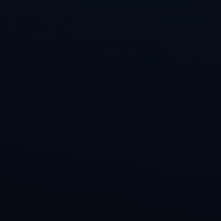
西需要
**热
钟。*