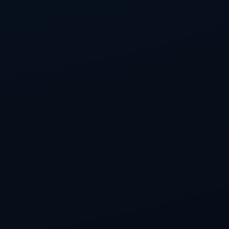
成功根据切尔西的踢法进行了针对性布置，包括加强左右两
路上的信心。对于切尔西来说，本场失利并非世界末日，但
比赛可以看出，当对手施加高压、掐断中后场连接时，切尔