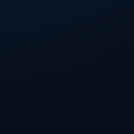
开花的进攻组合牢牢把握比赛主动权，而切尔西则缺少以往
，在曼城多位顶级中场的压制下显得难以招架。
据了中场主动权，很大程度限制了切尔西的反扑速度。此外，