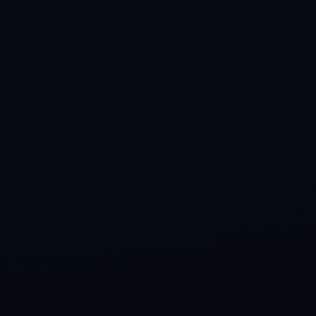
下一篇： 2022年中國足球協會全國女子足球錦標賽賽制.
关注官方微信
掌握更多信息
025-8269036