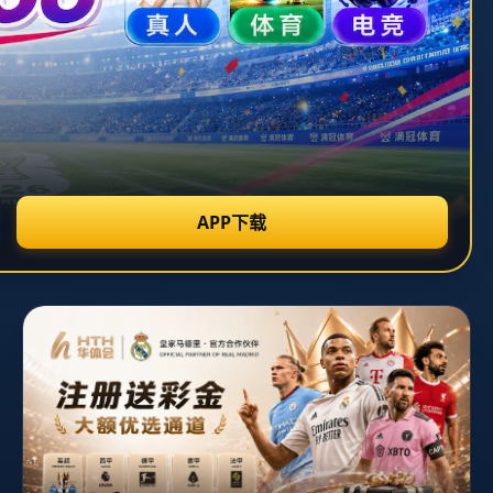
中心
英超第6輪切爾西0-1曼城 熱蘇斯折
发布时间：2026-01-17T12:31:2
第6轮焦点战：切尔西0-1不敌曼城，热苏斯折射破门成关键**
赛总是充满戏剧性，而本赛季第6轮的一场焦点对决——切尔西主场迎战
直接碰撞，更是蓝军主帅图赫尔与蓝月军团掌舵人瓜迪奥拉之间的战术博弈
取三分。这场比赛，从攻防策略到关键球员的发挥，都堪称本赛季英超的
决胜的唯一进球：热苏斯一锤定音
唯一进球出现在下半场第53分钟，曼城发动一波高质量进攻。**热苏斯
，让门将爱德华·门迪无能为力。这粒进球凸显出曼城的持续进攻压力与热
撤帮助球队防守，堪称全场最佳之一。