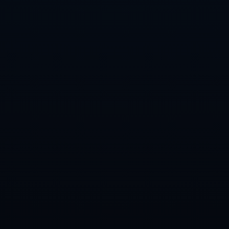
尔西0-1不敌曼城的较量，绝对是英超本赛季最值得回味的经典之战之一。
[台球]丁俊晖不敌墨菲 止步16强.
关于我们
产品中心
例
新闻资讯
联系方式