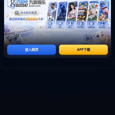
登国际赛场时的情景。曼奇尼选择雷特吉，也许正是希望他能成为意大
利足球的新领军人物，带领球队走出低谷。
### 对比与借鉴：巴蒂斯图塔的启示
一个有趣的对比是，巴蒂斯图塔的崛起同样是在不被看好的环境中。他
靠着自己对足球的执着，最终成为世界级前锋。而雷特吉的故事隐约流
露出相似的轨迹。他虽然起点并不高，但其背后不乏努力和智慧的结
合。这正是雷特吉与巴蒂斯图塔之间最让人期待的共通之处。
在这样一个竞争激烈的舞台上，一个看似默默无名的球员能在众多高手
中脱颖而出，绝非偶然。雷特吉的成功，*不仅仅是他个人的胜利*，更
是那些所有为了梦想不懈奋斗者的真实写照。
*意大利新前锋雷特吉究竟是何方神圣？曼奇尼眼中的“新巴蒂斯图塔”究
竟能否扛起意大利前锋的大旗*？答案或许就在雷特吉未来的赛场表现中
逐渐揭晓。而我们只能静候，期待他的每一个精彩瞬间。