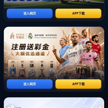
*雷特吉的数据同样印证了他在绿茵场上的潜力*。在过去的几个赛季
中，他在俱乐部的进球数稳定增长，助攻数字也颇为可观。这些*可观的
数据*背后，是他不断努力和精益求精的结果。他凭借敏锐的场上嗅觉和
精准的跑位，总能出现在最恰当的位置，为球队创造机会。
此外，有数据显示，他的传球成功率位居联赛前列，尤其是在关键比赛
时刻，这种冷静的表现更是堪称“完美”。这些都为他的国家队之旅奠定
了坚实的基础。
### 曼奇尼的慧眼识才
主教练曼奇尼向来以识人精准著称，他对雷特吉的评价更是出人意料。
在一次新闻发布会上，曼奇尼表示：“*我们需要新的血液，雷特吉就是
这样一个有潜力的球员*。”这样的赞誉让人不禁想起当年巴蒂斯图塔初