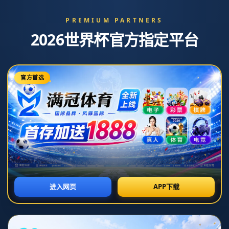
首页
>
新闻中心
新闻中心
範弗裏特表示不想被指責軟弱 球隊表現糟
糕.
发布时间：2026-01-17T12:31:26+08:00
**範弗裏特表示不想被指責軟弱 球隊表現糟糕：籃球世界的暗流與責任
擔當**
在競爭激烈的NBA聯賽中，球員不僅需要面對對手的壓力，還要應對來
自媒體和球迷的高期望。近日，多倫多猛龍隊後衛範弗裏特在一次採訪
中直言：「我不想被指責軟弱。」這句話直接回應了外界對他和球隊近
期表現的批評。這樣的直率態度，不僅道出了他內心的鬥志，還讓人更
加關注他在球場上的表現和隊伍整體的情況。