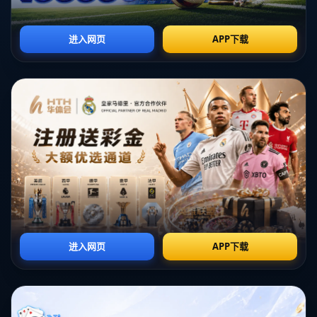
中国女子足球的实力在亚洲范围内毋庸置疑，而**卡塔尔、塔吉克斯坦
和黎巴嫩**这些球队拥有不同的竞争力。卡塔尔近年来在男子足球领域
崛起，其女足也在加快发展步伐。_塔吉克斯坦_作为一个新兴力量，近
几年在国际舞台上频频亮相，其进步速度不可小窥。而黎巴嫩则凭借其
独特的球风和灵活战术偶有惊人表现。
从阵容配置和历史战绩来看，中国女足在A组中具备一定的优势。但也
不可掉以轻心，各个对手的竞争力不容小觑。近年来，中国女足通过多
个层次的赛事积累经验，**一支年轻化**的队伍正在形成，具备了一定
的抗压能力和战术调整空间。
**直面挑战：战术与应对方案**
为了在小组赛中取得理想成绩，中国队需要根据对手特点制定相应策
略。针对卡塔尔这样的球队，中国女足要发挥**技术细腻和整体配合**
的优势，利用速度和灵活打破对方防线。对阵塔吉克斯坦时，需注意其
快速反击与身体对抗，加强防守反击策略。面对黎巴嫩，需充分发挥中
场控制，以技术控场为主。
通过科学分析和严密部署，中国队有机会在A组突围而出。但永远值得
关注的是，足球比赛中瞬息万变，任何团队都需要保持谦逊和专注。