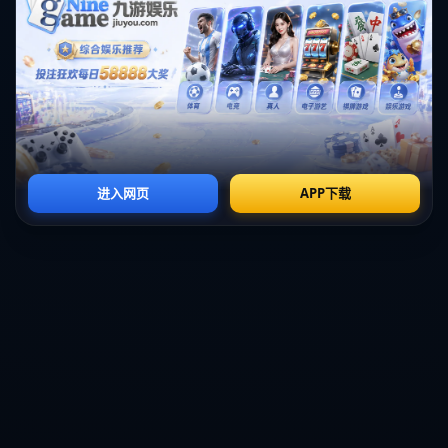
**案例分析：屡次晋级的秘诀**
回顾历史，中国女足曾多次在关键赛事中取得优秀成绩，其中一个重要
因素在于**年轻球员的崛起和老将的稳定发挥**。在以往类似的小组赛
中，中国队常常能够凭借良好的开局和灵活调整，在小组赛阶段稳健出
线。例如2018年亚运会期间，中国女足曾成功战胜多个亚洲劲旅，靠的
就是合理的战略安排和队员们的高昂士气。
通过对对手的**深度研究和热身赛**的实践，中国女足多次在关键时刻
精准发挥出色成绩。这次抽签结果之后，球队也必将在分析中不断完善
战术，力求在比赛中成交出色表现。