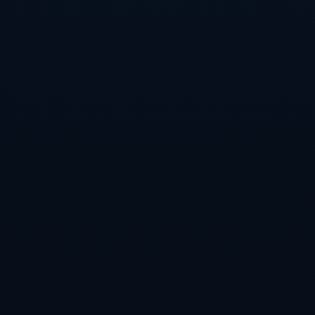
到年轻球员的发挥与老将的稳定表现相得益彰。这些都为球队的**13场不败
打脸质疑声**