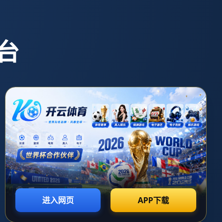
NEWS
中心
新闻中心
联系方式