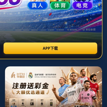
中心
3-0！62岁穆帅杀疯，4连胜+13场不败
发布时间：2026-01-17T12:31:2
，**穆里尼奥**这个名字总是能引发无尽的讨论。他有着辉煌的执教生涯
侧目：**4连胜**、**13场不败**，两个月时间未尝败绩，这一切无疑
穆里尼奥的执教风格与成功秘诀**
奥以**防守反击**的执教风格著称，他常常将团队防守与个人闪光结合得
突出，**3-0的胜利**便是其**战术评级**之成功的最佳例证。在这
仅做到了，还在此基础上不断创新。