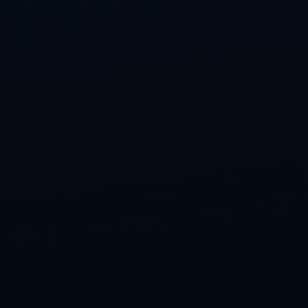
心理辅导，带领全队走出低谷。回顾他执教生涯中多次成功
更在意那些质量较高的胜利而不是简单的纪录延续。他的目
将是他留给足坛的**永恒珍宝**。对他来说，比赛是一场艺