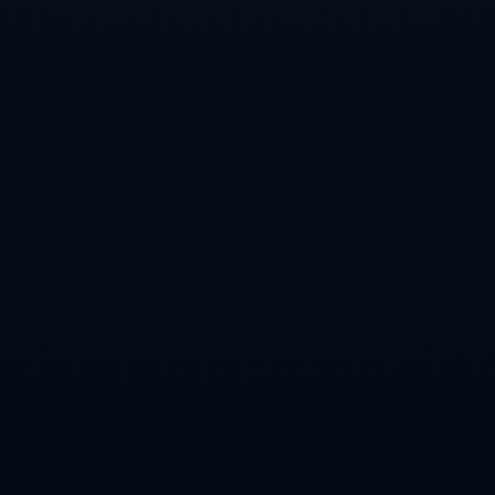
里尼奥离开豪门球队后，不乏有人质疑他的执教能力，认为他已不再适合
己的方式，为球队注入新的活力，而且这支队伍已经**两个月没输球**，