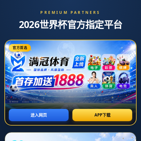
首页
>
新闻中心
新闻中心
追光｜岁末年初，中国三大球都在做这件
事.
发布时间：2026-01-17T12:31:26+08:00
**追光｜岁末年初，中国三大球都在做这件事**