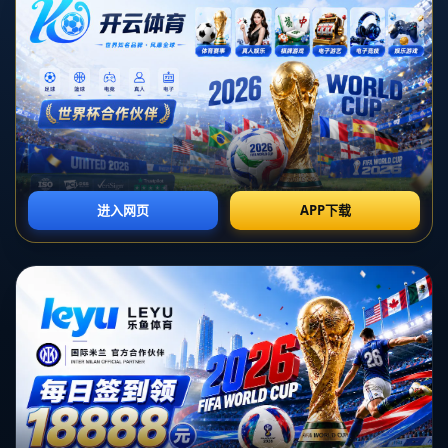
每年岁末年初，全球体坛都在总结和展望。**中国的三大球，篮球、足
球、排球，今年在岁末年初的节点上，不约而同地选择了一个共同的方
向——“改革创新”**。在经历了一年的拼杀与磨砺后，各大体育项目的
管理层与教练团队开始深刻反思，希望通过改革来推动项目的进一步发
展。本文将从篮球、足球和排球三个方面，探讨中国三大球在年末的改
变与未来的期待。
**篮球：重回世界舞台的梦想**
中国篮球在过去几年经历了起伏不定的状态，尤其在国际赛场上的表现
并不尽如人意。随着CBA的市场化运作加深，各球队逐渐意识到只有通
过“改革”才能更好地融入世界篮球舞台。今年岁末，CBA管理层特别**
推出了“青训新政”**，旨在加强年轻球员的培养，增加他们的实战经验
与国际竞技水平。不仅如此，**“外援新规的推出”**也让各个俱乐部意识
到，如何利用好外援资源、提升本土球员能力将是未来竞争的关键。
**足球：走在国际化改革的路上**
中国足球一直以来以“走出去，引进来”的策略为导向。岁末年初，中国