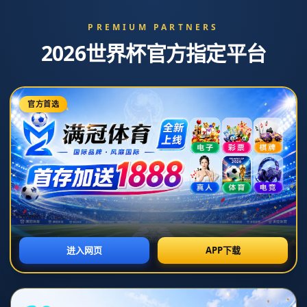
首页
>
新闻中心
新闻中心
中超首轮 泰山vs河南首发：4外援PK4外
援，克雷桑、谢文能先发.
发布时间：2026-01-17T12:31:26+08:00
**中超首轮较量：泰山对阵河南，四外援阵容对抗引关注**
中超联赛历来是一场激烈的战场，而本赛季首轮泰山队和河南队的对决
更是让球迷们拭目以待。两支球队均派出四名外援作为首发，这不仅增
加了比赛的观赏性，也让本场较量成为一场外援之间的较量。**克雷桑
和谢文能**的先发为整场比赛奠定了基础，更为大家展示了双方球队对
于外援的重视和队伍整体实力的平衡。
*外援配置与战术对比*