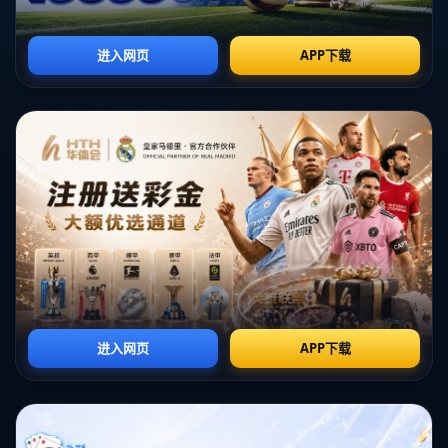
*速度滑冰*是一项对体能和技战术要求极高的运动，尤其是团体追逐
赛，更需要队员之间的默契配合。短距离拼速度与耐力的结合，使得比
赛充满了张力与悬念。今年的**亚冬会速度滑冰男子短距离团体追逐赛
**，吸引了来自亚洲各国的顶尖选手，而中国队最终以出色的技战术表
现和团结奋进的精神夺得桂冠。
中国球队的胜利并非偶然。这支队伍经过长期的训练和精心的准备，在
赛前就已展现出不俗的实力与潜力。**中国队的教练组**充分研究了各
主要对手的战术与优劣势，在训练中不断磨合和优化本队的策略。对于
韩国和日本等传统强队，中国队通过仔细分析他们的比赛录像，找到关
键的突破点，并在比赛中成功实施。
在本次比赛中，中国队队员展现出极高的*速度与协调性*。尽管比赛过
程中压力巨大，但队员们始终保持冷静，按照赛前制定的策略稳步推
进。尤其是在最后几个圈上，队员们协调配合，充分利用各自的优势，