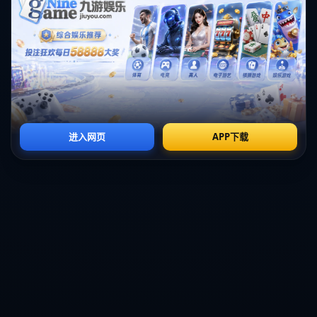
现不仅提升了他在国际足坛的地位，更为他的500场零封记录增添了一
笔浓墨重彩。
**布馮的影响力超越场内**
布馮的成功不仅体现在他的比赛数据上，更在于他对后辈门将的启发和
带动。作为一个活生生的传奇，他在训练中的严谨态度和对比赛的热情
成为众多职业球员的榜样。因此，可以说，布馮的**500场零封**记录不
仅是对他个人能力的认可，更是对他无声的领导力的奖赏。
**永恒的传奇**
尽管布馮已经接近职业生涯的尾声，但他的影响力和那些由他创造的记
录将长久地留在足球的历史中。他那惊人的**500场零封**记录，仍将成
为后辈球员们追求和超越的目标。对于球迷而言，布馮无疑是一个让人
钦佩的传奇，他的故事将继续为足球世界增添无数的激情和勇气。