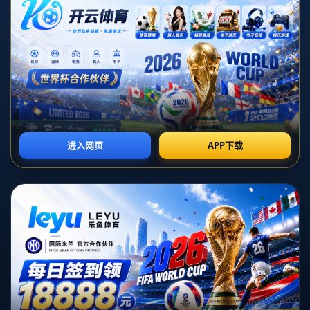
詹路易吉·布馮以超凡的反应速度和出色的比赛阅读能力闻名于世。他职
业生涯中的标志性时刻不仅仅是因为出色的扑救，还有那令人叹为观止
的**6项足球记录**。然而，最突出的一项便是**500场零封**对手的壮
举。这一数据不仅证明了他的卓越实力，也昭示了他在比赛中对球队后
防的巨大贡献。
**500场零封的艰辛过程**
创造500场零封的记录并不是一个一蹴而就的成就，这需要多年的坚持
和出色的表现。为了达到这个里程碑，布馮不仅需要在每一场比赛中都
保持高水平的发挥，还要具备强大的心理素质和异常的专注力。门将的
职业生涯往往伴随着巨大的压力，每一次失误都有可能导致球队的失
利。然而，布馮凭借自己的出色判断力和稳定表现，让对手难以攻破他
的十指关。