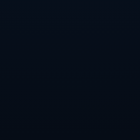
从战术角度看，拜仁本场展现出的进攻策略明显更为灵活。相比于以往
过度依赖边路传中或单点突破，本场比赛拜仁更注重中前场传接配合和
整体节奏控制。凯恩的加入不仅为前场提供了支点，还令拜仁能够更加
从容地在对方半场实施压迫。不难看出，主教练图赫尔在进攻套路上的
设计更加丰富化，且效果显著。
另一方面，云达不莱梅在防守端问题明显。尽管球队试图通过人数优势
封锁拜仁的中场，但无论是空间覆盖还是换位保护，都未能形成实际威
胁。尤其是在下半场，不莱梅多次因盯人不紧导致防线崩塌，萨内与凯
恩的进球正式源于对手阵型失衡的巨大漏洞。
从数据上看，不莱梅全场仅有4次射门，而拜仁则高达25次，**双方在
实际比赛效果上的差距**一目了然。不莱梅中场的低效串联和单兵作战
的局限性，显然无法与“拜仁机器”的团队作战能力相抗衡。
### **球迷沸腾：德国媒体与社交平台热议凯恩的首秀**