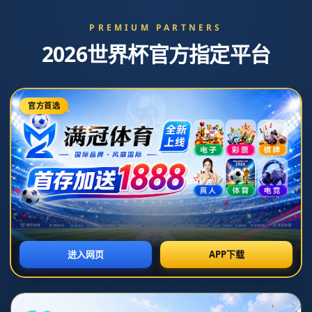
首页
>
新闻中心
新闻中心
德甲第1輪不萊梅0-4拜仁慕尼黑 薩內兩
球！凱恩首發出場傳射建功！.
发布时间：2026-01-17T12:31:26+08:00
**德甲第1轮：不莱梅0-4拜仁慕尼黑，萨内梅开二度，凯恩传射建功震
撼亮相！**
德甲新赛季，首轮比赛便为球迷们带来了一场火星撞地球般的对决——
拜仁慕尼黑客场挑战云达不莱梅。结果，“南大王”以一场*4-0的酣畅胜
利*拉开了新赛季序幕，进一步巩固了其“德甲巨无霸”的地位。这场比赛
不仅是新援哈里·凯恩的德甲首秀，更彰显了萨内的个人进攻能力。这场
比赛，从策略到个人发挥，都为球迷们留下了深刻印象。