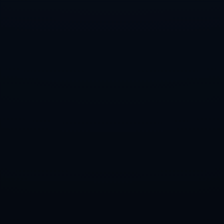
键词：阿尔瓦雷斯、对巴萨传射建功、曼城、社媒晒照、还有90分钟、欧冠、
：待亚足联裁定！泰山退赛后按现有规则，申花、海港将晋级亚冠16强.
下一篇：