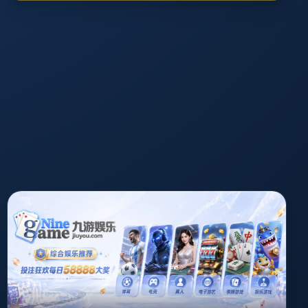
还有90分钟，我们加油！.
6+08:00
吸引了世界足坛的目光。他在对阵巴塞罗那的比赛中传射建
分钟，我们加油！”这一举动迅速引发了球迷和媒体的热议。
角色，尽管队中竞争激烈，但他的进步速度令人惊叹。面对
令人难以忽视的关键球员属性。他斩获一球，并送出一次精
起的狂潮。这位年轻球员的成长历程和过硬心态，让人们仿