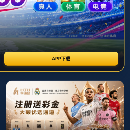
中心
世預賽40強賽 中國男足2-
发布时间：2026-01-17T12:31:2
言：世预赛40强赛，中国男足再度发威，以2-0力克菲律宾男足，这一场
来充满信心。**
世界杯预选赛亚洲区的40强赛中，中国男足与菲律宾展开了一场激烈的较
人发挥，成功击败对手，以2-0的成绩收获胜利**。这场比赛不仅展示了
阵容与战术布局**
足在这场比赛中派出的**首发阵容**可谓是精心策划。主教练在赛前经过详
了球队在速度与技术上的优势。这样的布局不仅限制了菲律宾队的进攻机
球员的出色表现**