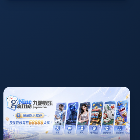
0菲律賓男足.
6+08:00
胜利不仅为接下来的赛事奠定了良好的开端，更让球迷们对中国
量。**在这场备受瞩目的比赛中，中国队凭借出色的团队协
中国队的实力，同时也在国际舞台上大大提升了球队的士气。
尽的研究与分析，采用了较为灵活的**防守反击战术**，充
会，还使得中国队能够有效地创造破门良机。