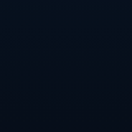
场比赛，中国男足向世界证明了自己的实力，也让球迷们对未来充满了希
的新起点。