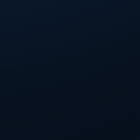
攻。**门将王某某**多次高接抵挡，确保了球门不失。他
的状态。在**2019年**的同场赛事中，中国队曾以较
战术细节和心理建设上的进步。
动力。赛后的互动中，球迷们纷纷在**社交媒体**上表示
进一步发展注入了活力。
了球队的国际排名，也为下一阶段的比赛打下了坚实基础。
得更加辉煌的成绩。