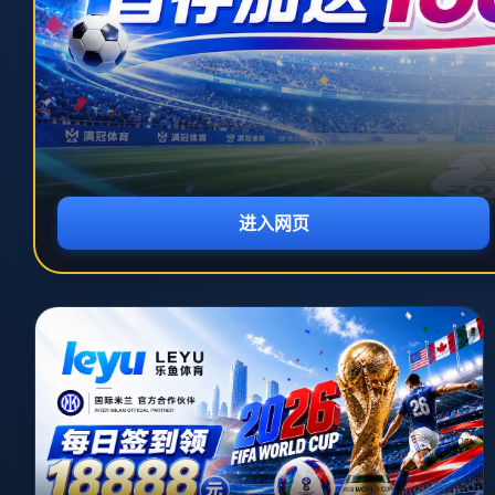
首页
>
新闻中心
新闻
新闻中心
NEWS
公司新闻
**前
常见问题
足球的未
在本次
新闻资讯
作与个
NEWS
**首发
中国男
东契奇未完的复仇：三双缔造纪录，独行侠总经理沦为背景板.
分发挥
**明星
[奥秘无穷]20250223 冰球滑行技术.