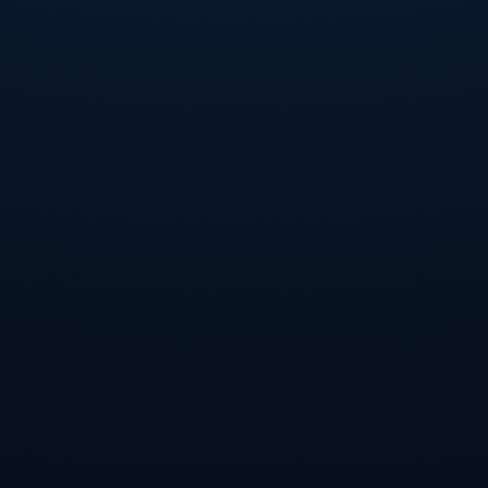
的坚固堡垒**
的后防线在这场比赛中同样表现出色，成功地遏制了菲律宾队一波又一波的进
扑救为比赛的胜利立下了汗马功劳。
分析：与过去相比的进步**
意的是，相较于过去在类似赛事中的表现，此次中国男足展现了更加成熟和稳定
取胜，而此次的胜利则显得更加稳妥。这一**显著提升**反映出球队在技
的支持与期待**
场，众多球迷为中国男足呐喊助威，他们的支持成为了球员们奋勇拼搏的重要
表现的赞赏和对未来发展的期待。这种良好的互动氛围无疑为中国男足的
来**
场胜利，中国男足在世预赛40强赛中占据了更好的晋级位置。这不仅提升
下来的挑战，中国男足将继续优化战术、强化配合，以期在国际赛场上取