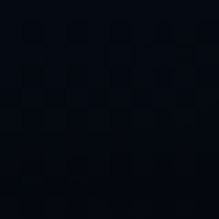
技术实力，还为中国乒乓球增加了一抹亮色。这样的高水平对
赛体验。在未来的赛场上，我们期待看到更多类似的精彩时
斯基披露12年前同意加盟曼聯 不理解2020年金球獎取消.
关注官方微信
掌握更多信息
025-8269036