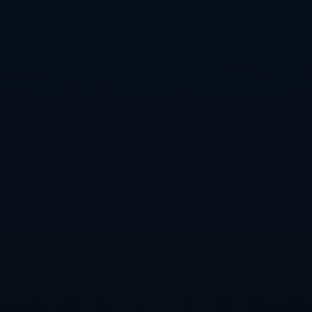
贯赛的影响**
赛的结果不仅对两位选手个人产生深远影响，也对整个乒坛格局造成了一
选手蒯曼提供了重要经验积累的机会。此外，这场比赛吸引了不少媒体关注