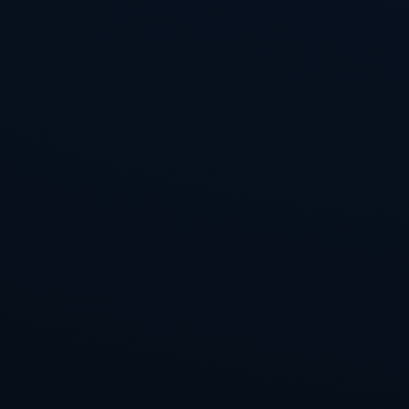
孙颖莎
的节奏
孙颖莎
**蒯曼
虽然蒯
曼的技
业注入