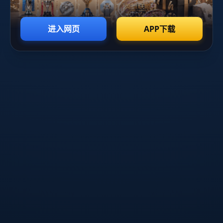
加坡大满贯赛是WTT系列赛事的一大亮点，吸引了世界顶尖选手参加。这
对参赛选手来说，夺冠意味着荣誉和更高的排名积分，因此**孙颖莎的胜利
莎的优势与表现**