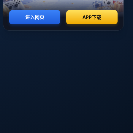
刺，时隔11年再度闯入欧冠8强。这样的一场比赛不仅让球迷为
-0的比分互交白卷，但凭借首回合的1-0胜利，**米兰成
一人让局势变得更加艰难。