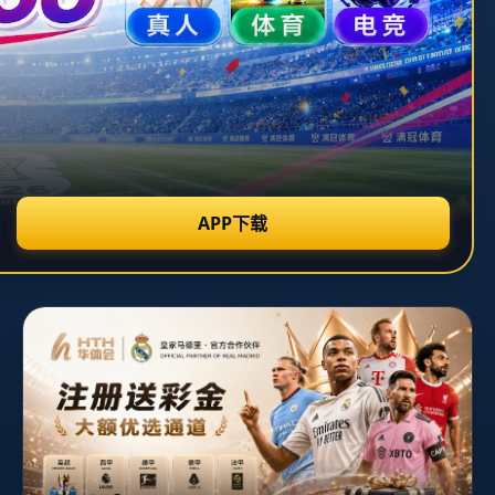
中心
2／23賽季歐冠16強次回合熱刺0-0米蘭 米
強！.
发布时间：2026-01-17T12:31:2
辉煌：米兰淘汰热刺，重返欧冠8强**