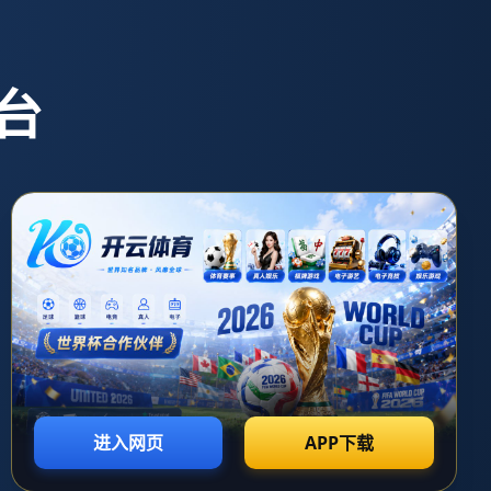
NEWS
中心
新闻中心
联系方式