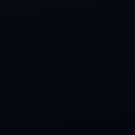
下一篇： 热度持续攀升！《哪吒2》深受外国游客喜爱.
关注官方微信
掌握更多信息
025-8269036