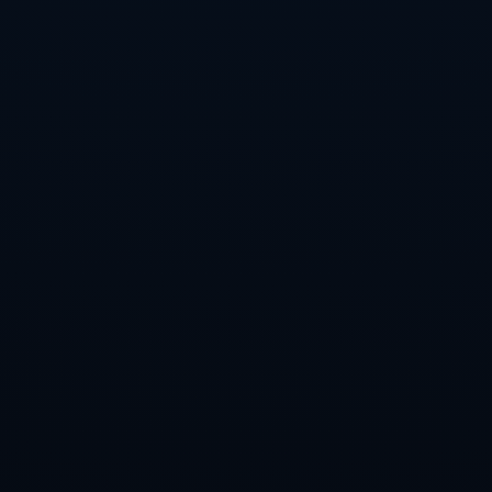
瞩目的焦点球队**
20-2021赛季，具备夺冠实力的球队云集，这使得八强抽签备受关注。曼
比赛经验和强大的阵容配置。**曼联近年来通过引进年轻球员及进攻球员，
找突破口。
一提的是，欧联杯历来是产生“黑马”的赛场。*去年拥有出色发挥的比利亚
球队树立了榜样，证明了只要有足够的决心和合理的战术，任何球队都有
策略与挑战**
强的每支球队都将面临新的挑战。首先是 **如何在对抗强队时保持最佳状
深度和精神毅力。此外，受伤病影响和球员状态波动，也将直接影响比赛
练来说，如何在密集的赛程中有效安排轮换阵容、保持球员的体能和斗志
轮换与临场指挥，在漫长的赛季中始终保持出色状态，为其他球队提供了