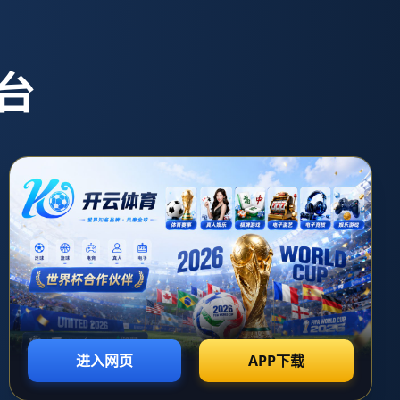
NEWS
中心
新闻中心
联系方式