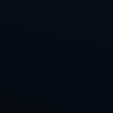
**备受
在20
丰富的
合中寻
*值得
为其他
**球队
进入八
的阵容
对主教
过巧妙
**结语**