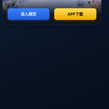
到各支球队的备战策略**，甚至可以说，抽签结果在很大程
下得到充分展现。