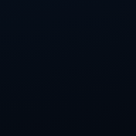
联、阿森纳、AC米兰等传统豪门纷纷跻身八强，他们各自拥有
展示了极强的场上统治力**；而阿森纳则在艺术与控制的融
雷亚尔就是最佳例证，他们不仅打破了以往大球队的垄断，也
机会在欧联杯中创造奇迹。
态**。赛季末期，联赛压力与杯赛的重要性都在考验着球队
结果。
，是一个巨大的挑战。前几年中，像齐达内执教的皇马，通
极佳的策略范例。