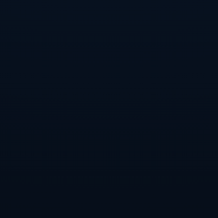
去几个赛季中，我们看到了一些出人意料的对决。*例如，2020年塞维利
两者安排到了一起，而最终，塞维利亚巧妙的战术配置帮助他们走得更远
也是一种机遇。