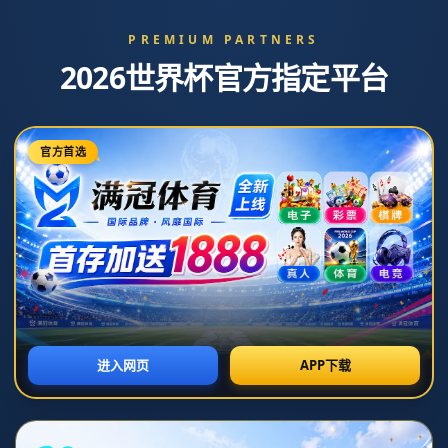
首页
>
新闻中心
新闻中心
无处不在！阿门15中12砍全场最高25分
+8板5助2帽 正负值+26！.
发布时间：2026-01-17T12:31:26+08:00
**无处不在！阿门15中12砍全场最高25分+8板5助2帽 正负值+26——
一场无可挑剔的表现**
在体育的世界里，总有一些充满天赋的球员，他们不仅具备杀手般的得
分能力，更能通过全面的表现带领球队走向胜利。最近的一场比赛中，
新星阿门以近乎完美的发挥令球迷惊叹，他15投12中，高效砍下全场最
高的25分，同时贡献8个篮板、5次助攻和2个盖帽，正负值更是高达
+26。这样的表现，充分展示了他**无处不在**的统治力。