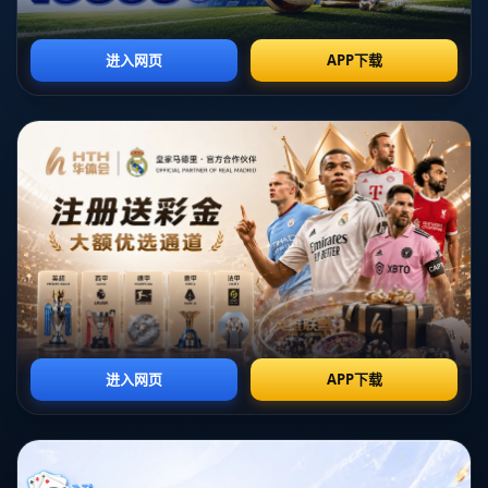
一场篮球比赛中，效率既能体现球员的个人实力，也能反映出团队配合
的默契程度。而**阿门的15投12中，足以用惊艳来形容**。这种出色的
命中率不仅是他在进攻端的精准展现，也是他良好决策能力的体现。他
总能占据绝佳的投篮位置，通过强大的无球跑动和敏锐的球商拆解对手
防线。
在篮下，他依靠自身的**出色弹跳与爆发力**，多次轻松完成强硬终
结，同时还能通过突破撕裂对方防线，为队友创造得分机会。他在本场
比赛中送出的5次助攻，正是在这种进攻牵制力中的完美体现。而在防
守端，2次关键盖帽足以展现他的护框能力，让对手望而却步。
更值得注意的是，阿门的正负值+26，这一数据表明当他在场时，球队
的表现明显优于对手。他的存在不仅改变了球队的节奏，还用全面技能
让对方无从下手。
---