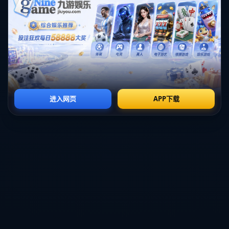
### **关键时刻：统治力的体现**
本场比赛最令人印象深刻的，是阿门在关键时刻的表现。当比赛进入胶
着阶段，他挺身而出，用一次次精准的投篮、一记漂亮的封盖，以及关
键时刻的无私组织，将胜利牢牢掌控在手中。数据显示，在第四节的最
后五分钟里，阿门单人砍下8分，同时送出1次助攻和1次封盖，为球队
奠定了胜局。
这样的表现再次证实了他**大心脏球员**的特质。许多球员在关键时刻
容易手软，但阿门却仿佛天生为这些决定性的时刻而生。他不仅能自信
地投出关键一球，还能冷静地判断场上局势，选择最合适的应对方式。
---
### **数据之外：全面性与领导力**