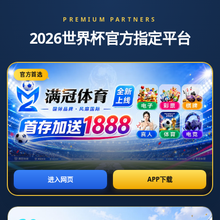
首页
>
新闻中心
新闻中心
【热身赛】中国女足2比1再胜俄罗斯，7
日启程澳大利亚备战世界杯.
发布时间：2026-01-17T12:31:26+08:00
**【热身赛】中国女足2比1再胜俄罗斯，7日启程澳大利亚备战世界杯**
在全球足球迷的注视下，中国女足再一次证明了她们的实力和顽强的拼
搏精神。在最近的一场国际热身赛中，中国女足以2比1的成绩战胜了俄
罗斯队，这一胜利不仅提升了球队的士气，也为即将在澳大利亚举行的
世界杯增添了信心。本文探讨中国女足在这场比赛中的表现，并展望她
们在即将到来的世界杯上的前景。
**自信提升：战胜俄罗斯的意义**