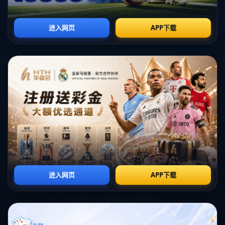
**备战世界杯：向世界展示实力**
7日，中国女足将启程前往澳大利亚，为即将开始的世界杯做最后的冲
刺准备。作为全球最大的女子足球赛事，世界杯不仅是技战术的较量，
更是心理素质的极大考验。在如此高强度的国际舞台上，任何一个细节
都可能影响比赛的结果。因此，除了技战术的训练，在心理素质的提升
和赛场经验的累积上，中国女足也在积极准备。
中国女足主教练曾表示，这支队伍在过去几个月中经历了多个阶段的备
战，**不仅加强了体能和技战术训练，还积极开展了多场热身赛，以便
在实战中检验训练成果，并不断调整战术策略。**这一系列的准备工
作，都是为了确保球队在世界杯上能有更出色的表现。
**实例分析：从热身赛看潜在战术布局**
在这场对阵俄罗斯的比赛中，中国女足的战术布局可圈可点。例如，在
进攻时球队采用了双前锋的配置，通过边路传中与中路包抄结合，打乱
了对手的防线。这样的战术在面对较为强势的对手时，能够有效地防止
防线收缩，并制造出更多的得分机会。
同时，教练组也采取了灵活的换人策略，这不仅是为了增加比赛阵容的
深度，更是为了在不同的场景下测试各种战术的效果。**这种策略性的
人员变动为球队增加了变化应对能力，并使其在面对不同风格的球队时