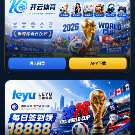
击败俄罗斯队是中国女足的一次重要胜利，这场比赛中的每一个环节都
展示了球队对技战术的执行力。首先，中国女足在进攻方面表现出了良
好的配合。尤其是中场球员的精准传球和前锋的机敏跑位，使得对手的
防线屡屡被撕开。这种默契和侵略性是中国女足长期训练的成果，也为
未来的比赛奠定了坚实的基础。
此外，防守方面的稳固与统筹协调也是这场胜利的重要因素。**面对俄
罗斯队强大的进攻火力，中国的后防线没有出现大的纰漏，每一次拦截
都显示出了防守球员的敏捷和坚韧。**这样的表现确保了胜利，也为即
将到来的世界杯提高了信心。