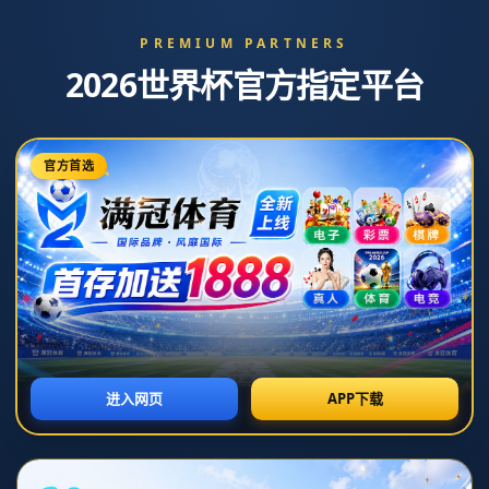
首页
>
新闻中心
新闻中心
納斯：誰都知道埃裏克-戈登會拉開空間
他在防守上的表現簡直是教科書級別.
发布时间：2026-01-17T12:31:26+08:00
**納斯：誰都知道埃裏克-戈登會拉開空間，他在防守上的表現簡直是教
科書級別**
在NBA這個競爭激烈的聯盟中，每支球隊都在尋找能在攻防兩端提供價
值的球員。而**埃裏克-戈登**正是一位兼具進攻效率與防守智慧的鋒線
好手，多年來他用穩定的表現闖出一片天地。猛龍隊主教練納斯近日更
是直言，埃裏克-戈登不僅能在進攻端拉開空間，他的防守儼然成為了一
部“教科書”。那麼，作為一名老將，他是如何保持如此高的競技狀態的