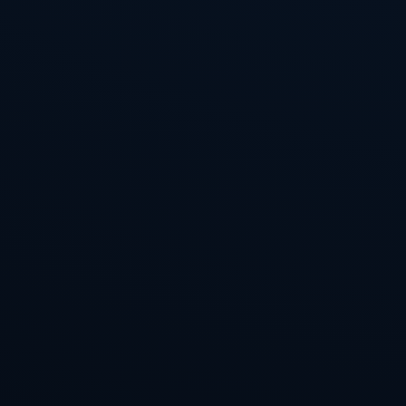
**中国
地址： 天津市市辖区东丽区航空新城
在主力
中坚角
与此同
田雨的
潜力。
**阵容
从整体
一个更
此外，
队时尤