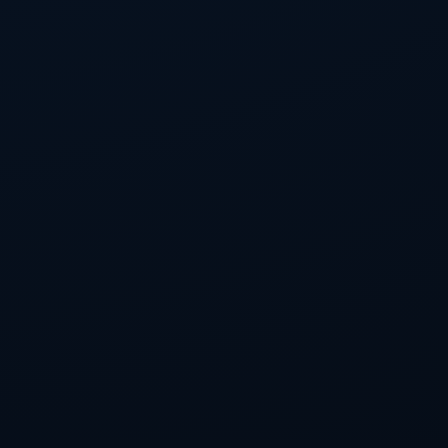
经验对球队的稳定发挥至关重要。尤其是在关键位置上担任
位和娴熟技术为球队的中前场提供了极大的支持，而**郭
赛中展现出不俗实力，亦在这次国际大赛中展现出令人期待的
点，中国男足在阵容安排上展现了灵活应变的能力。例如，
，同时也有利于充分发挥年轻球员的冲击力。
提供了额外的保护层，使得后防线更加稳固，这在对抗亚洲强