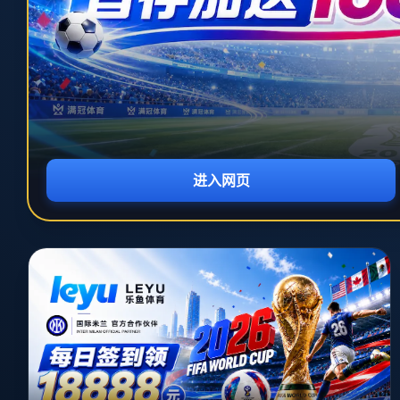
首页
>
新闻中心
新闻
新闻中心
NEWS
公司新闻
**20
常见问题
*前言*
讨这一
新闻资讯
NEWS
巴拿马附近海域发生沉船事故致1名女童遇难.
德甲彩经：拜仁力压法兰克福 斯图加特客场失分.