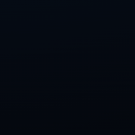
的起点。通过经验与青春力量的结合，中国男足在这个国际舞
人发展来看，这次的阵容名单都充满了希望与想象空间。球
裏克-戈登會拉開空間 他在防守上的表現簡直是教科書級別.
关注官方微信
掌握更多信息
025-8269036