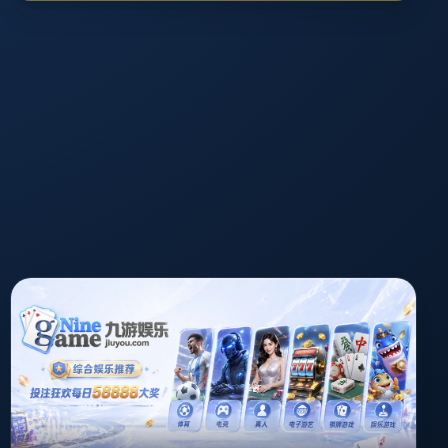
陣容名單.
6+08:00
之际，**中国男足的阵容**又有怎样的亮点呢？本文将深入探