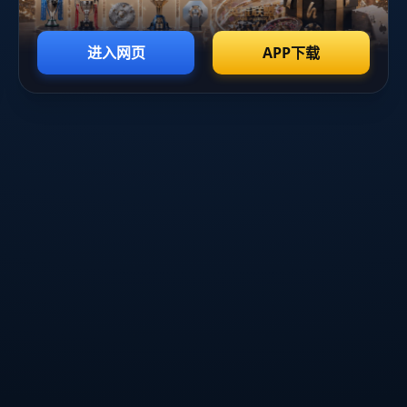
22东亚杯上，中国男足以其**全新的阵容**亮相，这无疑是备受瞩目的焦
于未来发展的新思考。
谈到这次**阵容的核心**，我们不能忽视经验与新锐的结合。国家队主教
球队注入新鲜活力。在此战略下，**老将们的稳定发挥**与**新秀的冲击