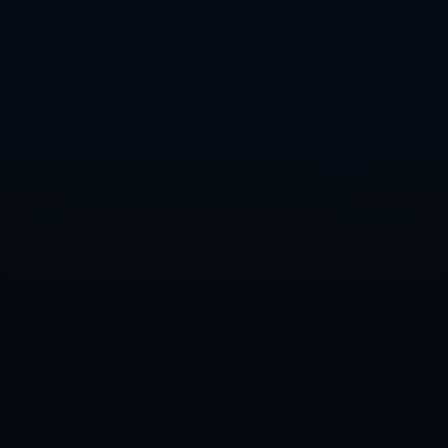
詞：勒沃庫森對拜仁慕尼黑、VAR、德甲、裁判誤判**