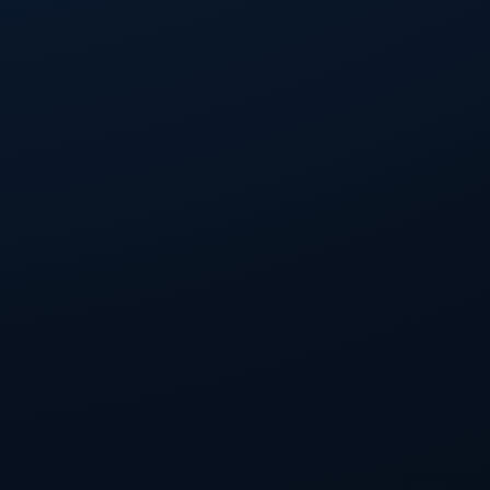
樣的技術正逐漸成為不可或缺的裁判工具。本場勒沃庫森對拜仁的比賽
防線球員帕瓦爾攔截。當時，斯蒂勒判為假摔，並向迪亞比
為拜仁球員犯規，勒沃庫森獲得一個重要的任意球機會。
員，而斯蒂勒當場並未發現異常。但勒沃庫森教練強烈要求
番權衡，裁判判給基米希黃牌。
斷，這些關鍵場景可能引起場上巨大爭議，甚至改變比賽結
判沒有及時糾正，可能會直接導致勒沃庫森或拜仁球隊處於不
冠或保級的關鍵。**
面臨不必要的心理壓力。VAR的存在，不僅保護了球員，