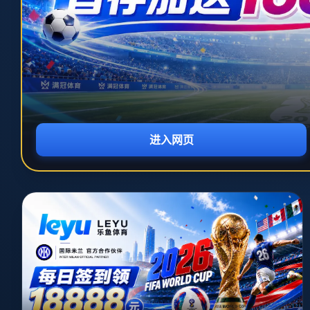
首页
>
新闻中心
新闻
新闻中心
NEWS
公司新闻
### 
常见问题
足球是
森對拜
新闻资讯
避免了
NEWS
---
20／21賽季歐冠半決賽比賽集錦.
德班世乒赛：孙颖莎单日连战三场 中国队保持全胜.