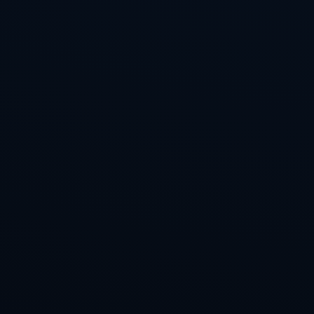
---
### 
德甲過
蒙德最
---
### 
可以肯
錯誤判
比賽的
---
### 