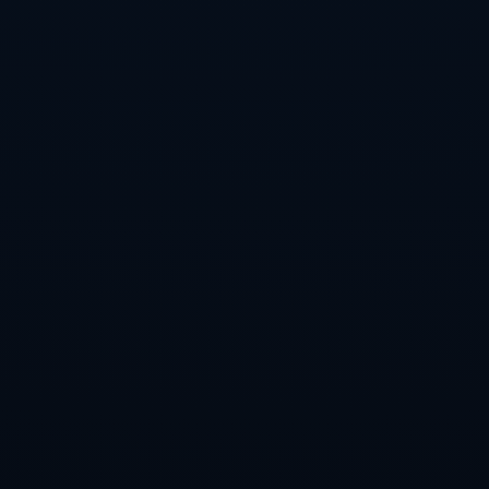
**德甲其他案例：VAR允許錯誤中的進步**
去曾多次出現因VAR而改寫的比賽。例如2022年的多特蒙德對萊比錫一
終得以絕殺對手。同樣，勒沃庫森與拜仁的這場比賽，無疑再次體現了VA
**VAR與裁判的互動：技術提升比賽信任感**
定的是，VAR不能完全取代裁判的作用，但它為裁判提供了更可靠的輔助支
罰，但正因VAR技術的存在，使得球隊和球迷都能夠對最終結果表示信服，
公正性，還鞏固了球迷與比賽制度的信任。
**結語省略，點題回顧**