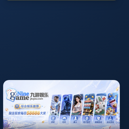
黃牌 VAR介入拯救誤判.
6+08:00
富，也可能因判斷失誤導致重大爭議。**2023年勒沃庫
次對球員出示錯誤的黃牌，好在VAR技術及時介入，成功