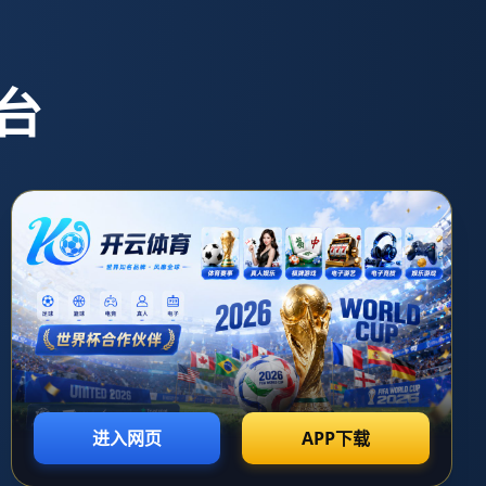
NEWS
中心
新闻中心
联系方式