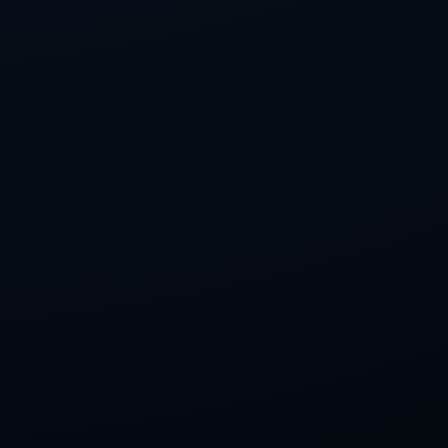
一篇： 西藏日喀则市定日县发生3.0级地震 震源深度10公里.