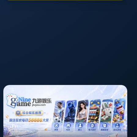
考慮加入亞足聯.
6+08:00
，隨著俄羅斯與西方國際關係的緊張加劇，這種影響逐步蔓延
A）全面封殺，無法參與各類歐洲賽事的現實引發了軒然大
足球版圖。而這一動作，不僅僅是地理轉換，更可能影響全
國家隊曾多次參加歐冠聯賽、歐洲聯賽以及歐洲杯等賽事。
A針對俄羅斯實施的一系列制裁措施，導致俄羅斯國家隊和俱