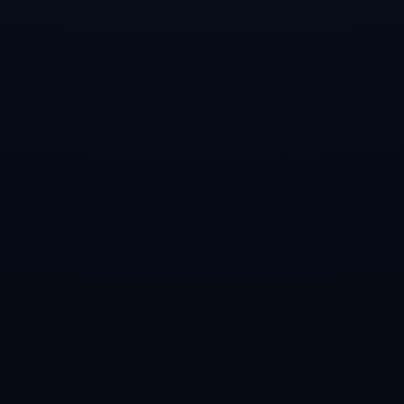
[亚冬会]中国队收获两枚越野滑雪金牌.
下