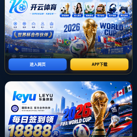
其次，奧巴梅揚的射術也相當出眾。他擅長於各種情況下的破門得分，
無論是門前抽射還是遠距離轟門，他都能做到游刃有餘。這樣的射術讓
他在英超效力阿森納期間也成為聯賽的頂級射手之一。*這樣的進球能力
讓他在世界足壇贏得了一席之地*。
**案例分析：奧巴梅揚的場上表現**
以他在2016-2018年的多特蒙德生涯為例，奧巴梅揚堪稱是球隊的關鍵
先生。在2016-2017賽季，他獲得了德甲金靴獎，打入31球，這一成績
不僅凸顯了他的得分能力，也讓他名列歐洲射手榜前茅。這一數據說