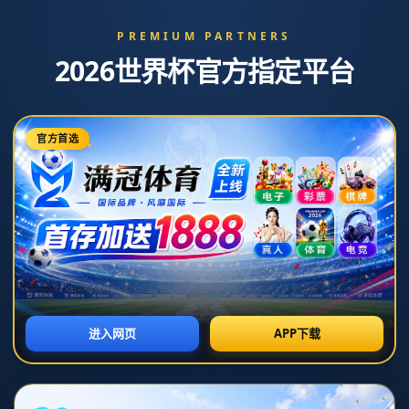
首页
>
新闻中心
新闻中心
奧巴梅揚是什麼水平.
发布时间：2026-01-17T12:31:26+08:00
**奧巴梅揚是什麼水平？揭示這位前鋒的實力與潛力**
在當今足壇，說到奧巴梅揚，很多球迷都想了解他到底處於什麼水平。
這位來自加蓬的前鋒以速度和進球能力聞名，曾效力於多支豪門球隊，
那麼他的實力究竟如何呢？
**奧巴梅揚在足球場上的突出特質**
首先，奧巴梅揚以其爆發性的速度著稱。他以出眾的速度和敏捷的身手
讓對手防不勝防。在效力於德甲多特蒙德時期，他多次以飛快的速度帶
球突破對方防線，成為球隊的進攻利器。他的速度不僅讓他在反擊中顯
得尤為出色，還讓他在禁區內能迅速製造得分機會。