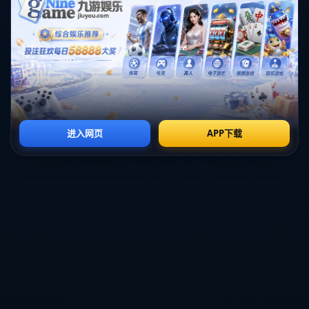
来，随着中东各大俱乐部在国际市场上的强势投入，许多知名球员纷纷
选择前往如利雅得新月这样的豪门俱乐部。他们不仅能在那里获得优厚
的薪资待遇，还能体验到不同的足球文化，进而为俱乐部乃至本国的足
球发展贡献力量。