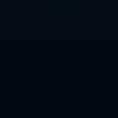
总之，库利巴利加盟利雅得新月对他个人以及双方俱乐部都具有深远的
意义。这一转会不仅是他职业生涯的重要决定，也将为沙特联赛带来更
多的关注和期待。通过这次转会，库利巴利无疑将在全球范围内继续发
挥其影响力，为新月队注入力量。
上一篇：致命漏人！沙特打进绝杀的球员，身边长时间无人盯防.
下一篇： 本场吃直红！王大雷致歉：对不起兄弟们！如果11v11我们一定会赢.