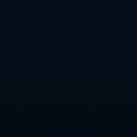
例如，葡萄牙球星C罗在加盟沙特阿拉伯后，不仅大幅提升了沙特联赛
的关注度，也为本土球员带来了难得的学习机会，帮助提升了整个联赛
的竞技水平。
**库利巴利的新挑战与机遇**
库利巴利在利雅得新月所面临的不仅是新的环境和文化，还有与以往完
全不同的联赛节奏。他需要迅速适应新的战术要求，并与队友培养默
契。如果能够充分发挥自己的潜力，他将在守护利雅得新月防线的过程
中，为球队在亚洲顶级赛事中争取更多荣誉。