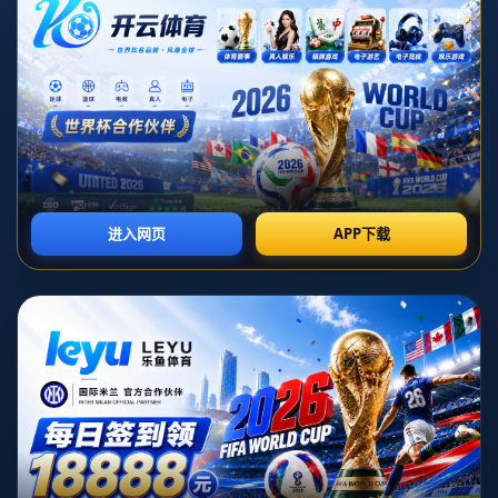
**库利巴利与切尔西的难舍情缘**
库利巴利自加盟切尔西以来，以其强大的防守能力和领导力赢得了广泛
赞誉。他是一名身材高大且技术出色的中卫，擅长抢断和拦截，对球队
的防线具有重要的稳固作用。在切尔西期间，他不仅帮助球队多次获得
重要赛事的胜利，还成长为更成熟的球员。
尽管在切尔西有着良好的表现，但由于俱乐部的战术调整以及新的引援
策略，库利巴利在球队中的角色逐渐变化，这为他寻求新的挑战提供了
动力。
**挑战新环境：利雅得新月的吸引力**
选择加盟利雅得新月，库利巴利并非唯金钱驱动，尽管他每年将获得