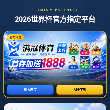
首页
>
新闻中心
新闻中心
白“羽”飞扬 长沙市稻田中学“李森杯”羽毛
球团体赛落下帷幕.
发布时间：2026-01-17T12:31:26+08:00
**白羽飞扬：长沙市稻田中学“李森杯”羽毛球团体赛圆满收官**
羽毛球作为一种融趣味性与竞技性于一体的体育项目，既能锻炼身体又
能激发团队协作精神，在校园里拥有广泛的受众。而长沙市稻田中学举
办的“李森杯”羽毛球团体赛，更是为这项运动增添了独特的校园文化色
彩。经过激烈角逐，这场备受瞩目的比赛终于在欢呼声中落下帷幕。本
文将带您走进这次比赛，感受白羽飞扬背后的拼搏与感动。
### **打造学校特色：赛事主题与意义深远**