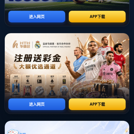
本次团体赛吸引了全校多个年级的班级组队参赛，共计20支队伍报名参
加。经过抽签分组与分阶段淘汰赛，最终有4支实力强劲的队伍晋级总
决赛。决赛当天，赛场上羽毛球飞舞，选手们挥拍如风，激战程度超乎
想象。
**尤其是在混双赛中，初三（2）班的主力队员与初二（3）班选手的对
决堪称经典。**双方比分交替上升，每一个扣杀和接球都牵动着观众的
心弦。最终，初三（2）班凭借扎实的技术与默契配合，以2:1的微弱优
势取得胜利。这场比赛不仅令现场观众热血沸腾，也成为学生之间热议