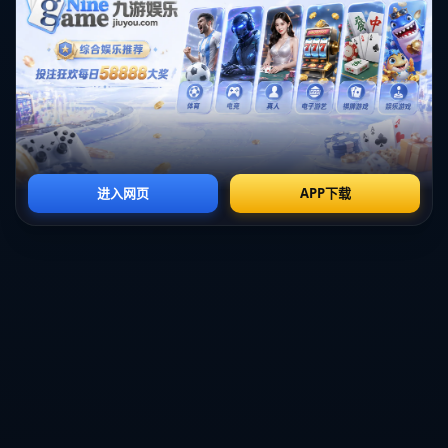
的话题。
### **师生共融：赛场内外的感动瞬间**
此次“李森杯”不仅仅是一次竞技较量，更是师生凝聚力的集中体现。**
据比赛组织方透露，本次赛事活动从报名到最终筹备，离不开老师和学
生的紧密合作。**语文老师担任啦啦队队长，为学生们加油助威；体育
老师则亲自指导队员的赛前训练，调整比赛策略。在赛场外的休息区，
参赛队员为彼此递水、相互加油的场景，更是让人不由得感叹这份体育
带来的友情与温暖。
此外，学校还特别设置了校园文化展示区，展出“李森杯”的历届资料和