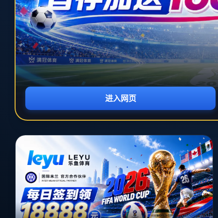
首页
>
新闻中心
新闻
新闻中心
NEWS
公司新闻
**C罗
常见问题
在一场
怒，朝
新闻资讯
事件。
NEWS
**前言**
这场比
随着沙特1-0绝杀中国队后，亚青赛首个4强诞生，有17队晋级世青赛.
茫，而
### 
隊報：姆巴佩和皇馬仍未確定簽約，肖像權分配也懸而未決.