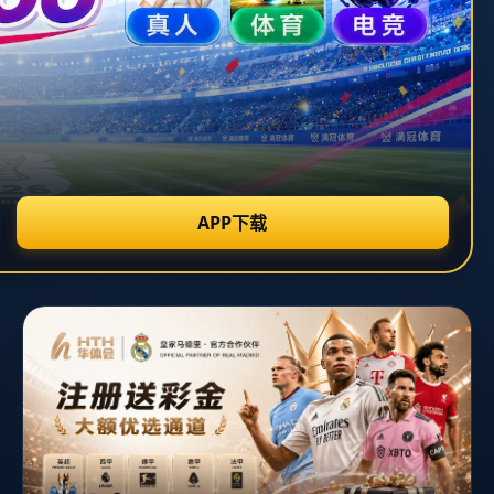
中心
2-3！C罗暴怒，朝裁判申诉踢飞皮
发布时间：2026-01-17T12:31:2
暴怒：利雅得胜利的争冠之路再添变数**
充满戏剧性的比赛中，利雅得胜利以2-3的比分失利，不仅让球队的争冠形
裁判申诉并愤怒地踢飞皮球**，这一举动成为赛后热议的焦点。这场比赛
赛的赛况几近白热化，充满了激烈的对抗和对胜利的强烈渴望。对于利雅
对于C罗，这不仅是一次简单的情绪失控，更可能是其职业生涯中的一场
**背景分析：争冠竞赛的激烈**