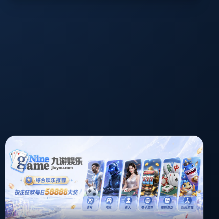
球，利雅得胜利争冠悬了.
6+08:00
势变得微妙，也让世界足坛巨星C罗失去了理智。**C罗暴
不仅关乎球队的命运，也成为解读C罗职业生涯新阶段的关键
得胜利，这场失利可能意味着本赛季争冠希望的进一步渺
重要考验。