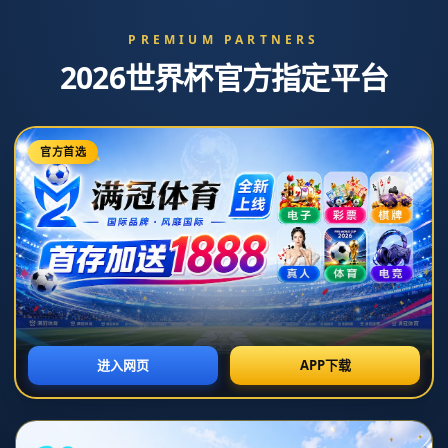
首页
>
新闻中心
新闻中心
中国足球协会竞赛部原部长黄松因受贿罪
一审被判七年.
发布时间：2026-01-17T12:31:26+08:00
**中国足球协会竞赛部原部长黄松因受贿罪一审被判七年：揭示体育行
业腐败风险**
近年来，体育行业的透明度和廉政问题备受公众关注。中国足球协会竞
赛部原部长黄松因受贿罪一审被判七年的案件，再次将体育行业中的腐
败问题推向了风口浪尖。本文将深度探讨这起案件背后的原因，并探析
体育行业如何建立更为廉洁的制度环境。
黄松案件的曝光，无疑给公众敲响了警钟。在这个案子中，**黄松利用