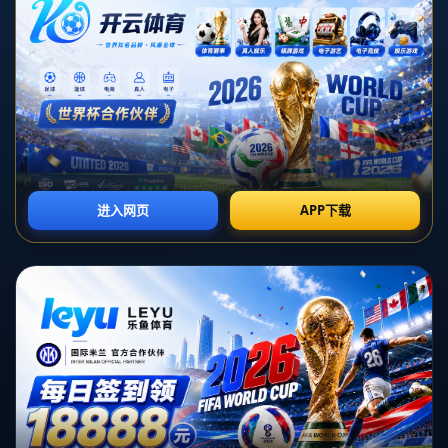
职权收受贿赂**，严重损害了足球运动在公众中的形象。这一行为不仅
违反了法律，也侵蚀了体育行业的公平公正原则。*体育腐败问题的严重
性*在于它影响了行业发展的根本，剥夺了运动员和教练员应有的利益，
甚至可能阻碍年轻一代的体育热情。
要理解腐败如何发生，我们可以借鉴一些大案要案中的共性特征。首先
是**权力高度集中**与监督机制薄弱。一些体育官员手握资金审批、比
赛安排等大权，而没有透明的审查机制，很容易滋生不正之风。其次是
制度的不健全，特别是在承办赛事、体育资源分配等方面，缺乏科学合
理的决策流程。一些官员在经济利益的诱惑下，可能迷失方向，走上违
法犯罪的道路。