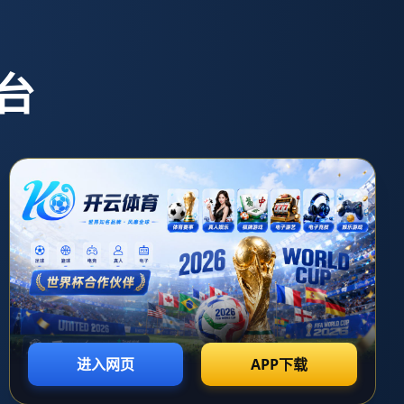
NEWS
中心
新闻中心
联系方式