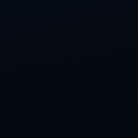
影響最終結果。
。**這不僅顯示了敘利亞足協的策略智慧，更是一種借助
敘利亞足協在國際賽事中的影響力日益提升。這一成功案例
多特有意租借藍軍後衛馬特森，切爾西尋求加強左後衛陣容.
关注官方微信
掌握更多信息