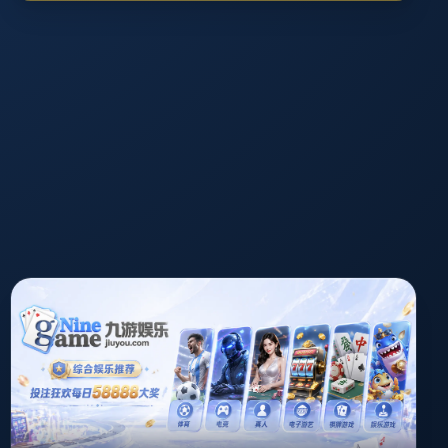
勝 多次施壓亞足聯.
6+08:00
面的競技賽事中，主客場安排往往直接影響比賽結果和球隊
關注的焦點。敘利亞足協認為此次改址是一場策略與運氣兼
能提供來自觀眾的巨大的心理支持。反之，對於足球實力相
以來受限於地緣政治和國內安全問題，其國家隊无法主場迎
意義非同小可。