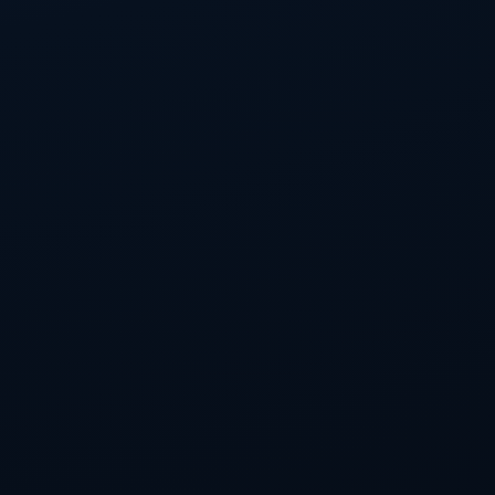
門命中率提升了15%。更重要的是，球迷士氣也迅速高漲，