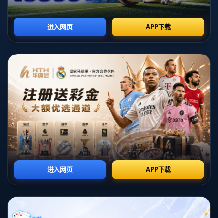
---
### **穩定性與創造力的完美結合：德布勞內的亮點表現**