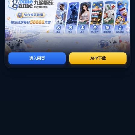
德布勞內的表現能跑贏他人，從來不只是因為數據的堆積，而是因為*他
經常在關鍵時刻帶領球隊突破困局*。2022-2023賽季中，德布勞內以創
紀錄的20次助攻，再一次捍衛了自己作為世界頂尖中場的地位。他憑藉
天賦異稟的視野、精準的傳球以及一錘定音的射門技術，多次拯救曼城
於危急之中。