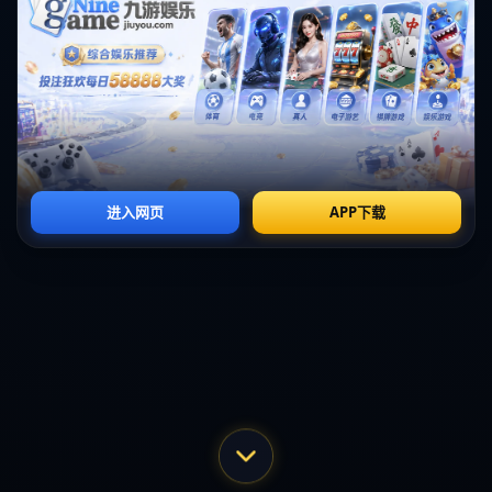
**潜在影响：皇马的重建之路**
三位球员的离去不仅无损于他们各自辉煌的职业生涯，同样也象征着皇
家马德里一种新的开始。*对于一个长期致力于保持顶级欧洲俱乐部地位
的豪门球队*来说，阵容的调整是不可避免的。这一决定可能为更多年轻
一代球员打开了机会之门，希望引进新的血液和战术思想。
综合而言，贝尔、伊斯科和马塞洛的潜在离开为皇马重塑球队并向未来
发展提供了契机。在足球生态中没有永恒的常胜将军，唯有通过不断重
组和革新方能保持活力。无论离别的决定背后有何原因，这三位球星在
皇马历史上所留下的印记和他们对西班牙足球作出的贡献都将被永远铭
记。
上一篇：阿圭羅為什麼會有大空翼這個稱號呢？.
下一篇： 布克31+8比尔30分 巴恩斯20+9猛龙一波流带走太阳_篮板_NBA.
Copyright 2024
Kaiyun(中国)开云·官方网站 - kaiyun官网
All Rights by
开云体育
网址