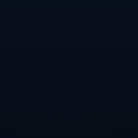
**三、企业支持与管理创新**
作为一家知名企业，天津食品集团给予球队大力支持，不仅在资源上倾
力相助，同时也在管理上进行创新。通过完善的激励机制，球队的凝聚