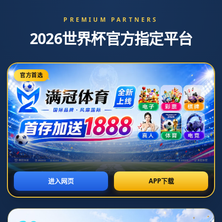
首页
>
新闻中心
新闻中心
天津食品集团男排排名季后赛次席（图）.
发布时间：2026-01-17T12:31:26+08:00
**天津食品集团男排：季后赛次席的背后**