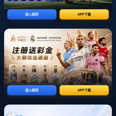
无论是在竞技场上，还是在企业领域，天津食品集团男排的崛起都备受
瞩目。在本赛季全国男排联赛的激烈竞争中，他们以坚韧不拔的精神和
卓越的团队协作**夺得了季后赛次席**。这一成就是球队多年来努力的
结晶，标志着天津食品集团男排的实力已经得到广泛认可。
**一、实力的积累和团队的建设**
在近年来的比赛中，天津食品集团男排不断提升自己的竞技水平，并在
团队建设上下足功夫。他们非常重视年轻球员的培养，不懈地引进高水
平的教练团队，这为球队注入了新鲜的活力和深厚的底蕴。
球队采用**科学的训练方法**，不仅专注于技术的提高，还强调在心理
素质上的增强。他们深知，培养出色的运动员不仅仅依靠天赋，还需要
**系统化的训练**和不断的实战积累。这种全方位的策略不仅提升了球
员个人的能力，也强化了整个团队的协作效率。
**二、战术与战略的更新**
天津食品集团男排的成功离不开战术和战略的不断创新。在比赛中，他
们善于灵活变通，根据对手的不同特点制定相应的策略。引入先进的**
数据分析技术**，让他们能够及时调整战术，为每场比赛做好充分准