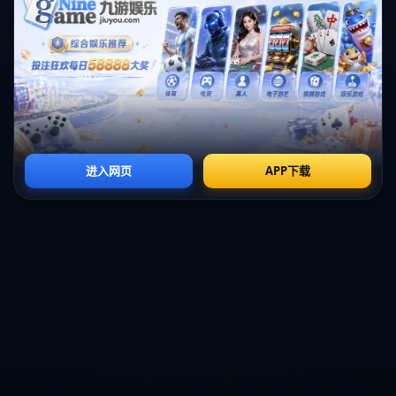
尽管目前国米表现更为稳定，但足球世界里，变化往往在瞬间。对米兰
球迷来说，尽快找到一个稳定的管理层，确保俱乐部的长远发展，才是
摆脱困境的关键所在。而国米球迷则期望在未来的德比战中，继续看到
球队的出色表现，并用实际行动为这座城市赢得更多荣耀。
综上所述，国米球迷对米兰老板的嘲讽，既是对对手现状的一种调侃，
也是对自家俱乐部的一种骄傲。这一言论不仅反映了双方球迷间的对立
情绪，更折射出了他们对各自俱乐部未来发展的期望与关切。在意大利
杯的赛场上，无论结果如何，这场德比都必将成为球迷们永远铭记的经
典对决。