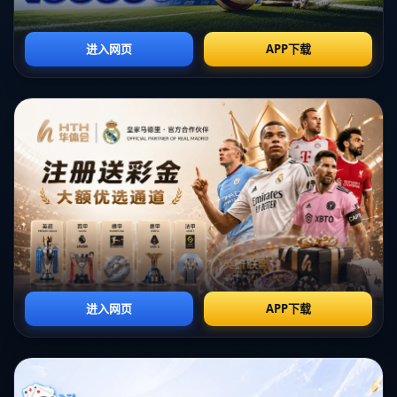
的认可，而掘金记者用“出乎意料”来描述他近期的表现，也可视为对这
次转型的肯定。
### **关键瞬间的影响力依然存在**
尽管威少的整体数据没有他巅峰时期那样耀眼，但**他的关键时刻表现
仍是决定胜负的关键**。在快船对阵掘金的一场比赛中，当快船队在第
三节一度落后15分时，威少连续两次突破得分，再加上一记精准抢断，
为球队追回了重要分差。这种比赛中的硬实力，是威少过去积累的实战
经验，也是许多球员无法轻易复制的优势。