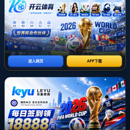
### **威少本赛季的表现确有亮点**
很多人习惯于用“数据机器”来形容威少。尽管在过去几年的职业生涯
中，他因三双纪录闻名，但本赛季，这位前MVP在数据上的追求似乎有
些低调。然而，他在场上的全面表现却另有玄机。
以他**近期对阵掘金队的比赛**为例，当球队陷入得分困境时，威少在
节奏控制上的表现非常突出。尽管得分并非特别抢眼，但他稳定的组织
能力、抢断以及篮板拼抢让人不禁赞叹他的全面性。单场比赛下来，他
不仅为队友送出精准助攻，还用几次关键的快攻打破掘金防守，帮助球
队稳住局面。掘金记者的评价确实说明，这样的威少依旧是比赛中的关
键人物。
### **改变角色后的威少仍在适应**
过去，威少被认为是一个全场冲锋的攻击型后卫，但随着年龄增长和身
体状态的变化，他的打法逐渐有所调整。在加入洛杉矶快船之后，他的
角色转换尤其明显。从一个核心控卫逐步转变为**团队型球员**，威少
展现了更高的篮球智商。他不再执着于疯狂的个人表现，而是更倾向于
为球队提供多方位支持。
在快船队的体系中，威少专注于传球和防守，多次为二线球员创造绝佳
进攻机会。根据本赛季的数据显示，威少场均助攻数虽然略有下降，但
他的助攻效率和场上决策能力却更加精准。这种转型显然得到了不少人