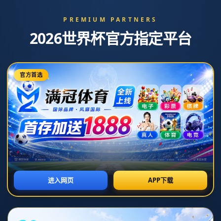
首页
>
新闻中心
新闻中心
掘金記者竟然覺得威少表現出乎意料 他真
的值得這樣的誇獎嗎.
发布时间：2026-01-17T12:31:26+08:00
### 掘金记者竟然觉得到威少表现出乎意料，他真的值得这样的夸奖
吗？
在本赛季的NBA战场上，拉塞尔·威斯布鲁克（Russell Westbrook）的
表现成为了许多球迷和评论员议论的焦点。而近日，一位掘金队随队记
者的评价让威少再次登上热搜——他形容威少最近的表现“出乎意料”。
这不禁让人疑惑，威少的表现真的值得这样的高度评价吗？让我们从数
据表现、比赛策略和团队贡献等方面，深入探讨这个话题。