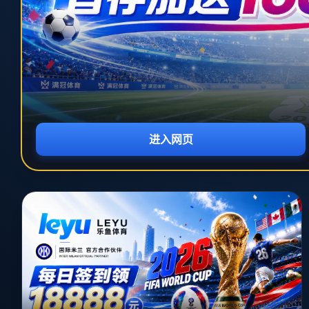
首页
>
新闻中心
新闻
新闻中心
NEWS
公司新闻
**伊藤
常见问题
德甲联
的完胜
新闻资讯
“一条
NEWS
### 
比赛开
巴西总统：若特朗普加征关税 将触发对等政策.
仁迅速
势便显
切爾西崩盤警報！藍軍本賽季最多拿46分、面臨隊史英超最低分命運！末輪即戰紐卡！.