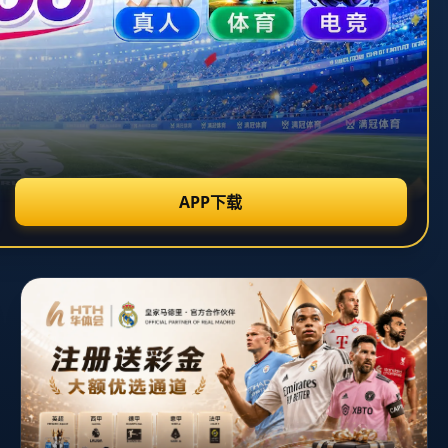
中心
伊藤洋辉首球穆西亚拉一条龙 拜
发布时间：2026-01-17T12:31:2
洋辉首球穆西亚拉一条龙：拜仁4-0轻取法兰克福，巅峰之战再现德甲霸主风
赛总是充满戏剧性，而拜仁慕尼黑作为欧洲最顶尖的球队之一，总能奉献让
再次证明了他们的统治力。而本场焦点不仅体现在最终比分上，更体现在
龙”破门。这场比赛堪称经典，也为球迷带来了无限的震撼与思考。
**法兰克福陷入低迷，仍难抵拜仁攻势**
场，法兰克福的防守显得相对谨慎，试图通过控球化解拜仁的攻击。然而，
掌控局势，展示了他们凌厉的进攻节奏。**穆西亚拉**在中场的组织和推
而易见。