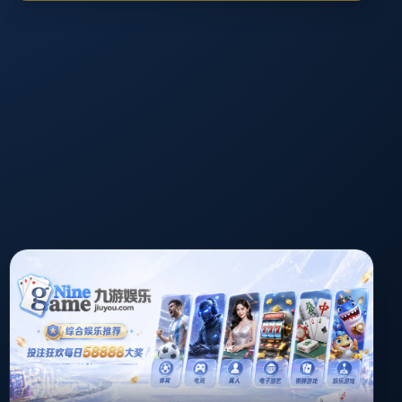
仁4-0法兰克福.
6+08:00
采**
人热血沸腾的比赛。在与法兰克福的对决中，拜仁以4-0
伊藤洋辉斩获德甲首球以及穆西亚拉凭借个人能力完成精彩
面对拜仁这样的超级强队，“谨慎”显然并不足以应对。拜
进使得法兰克福防线全面告急，比赛仅仅进入上半场中段，优