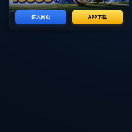
法兰克
打得不错！36岁吉伦沃特原本的第三外援却成广东男篮的真大腿.
成有效
曼城酝酿大换血 3大王牌今夏恐遭瓜帅清洗 德国妖童顶替德布劳内.
民政部等规范精神卫生福利机构服务.
泰山隊至少3人亞冠報名失利！帕托、澤卡或入選！.
京多安：德國隊需要振作起來 接下來每場比賽都要當成決戰.
红军爆冷&蓝军枪手出局！英超前4有3队在足总杯被淘汰，仅剩森林.
联系我们
CONTACT US
手机： 15921285842
电话： 025-8269036
邮箱： admin@cms-kysport.com