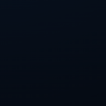
松懈。足球的魅力正在于不确定性，**足总杯**历来是冷
对即将到来的下一轮比赛做好万全准备。
现出的配合默契。当时，温克斯在中场的调度和凯恩在前场的
能力，更是长期配合积累的结果，他们在场上的默契是一种
高水平足球的魅力。这场比赛的结果无疑为球队在新年的征