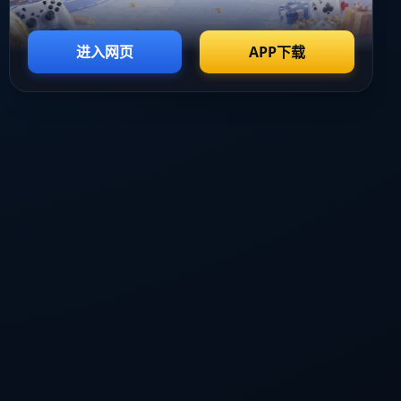
禁区内接到队友传球，冷静射门，将比分改写为2-1。凯恩的
。无论在国家队还是俱乐部，凯恩一直是众望所归的领袖，
主教练安东尼奥·孔蒂通过调换阵型和增加中场控球的策略，
守。**中场控球**加强后，不仅为进攻制造了更多机会，