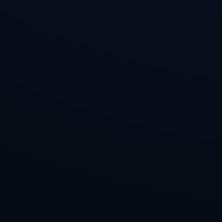
地址： 天津市市辖区东丽区航空新城
**现实
这场比
门的温
**案例
温克斯
得分如
无声的
通过这