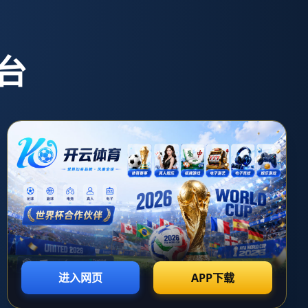
NEWS
中心
新闻中心
联系方式