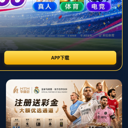
中心
足總杯第3輪熱刺3-1莫克姆 溫
发布时间：2026-01-17T12:31:2
结束的足总杯第三轮比赛中，**托特纳姆热刺**以3-1击败了来自英甲的
展现个人才华的舞台。温克斯的远距离任意球得分以及哈里·凯恩的经典进
讨关键球员的出色表现以及热刺在比赛中展现的技战术特点。
回顾：温克斯神仙球引领逆转**
始，备受关注的热刺表现出些许轻敌之意。他们在上半场被莫克姆率先破门
刺迟迟无法找到进攻节奏。然而，下半场风云突变，凭借一粒如同灵光乍现
*让众多球迷不仅看到了温克斯的个人能力，也看到了他在关键时刻拯救球队
的破门：队长的担当**