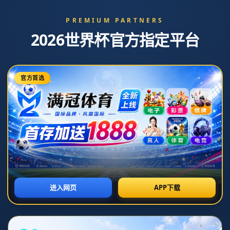
首页
>
新闻中心
新闻中心
亚洲杯上想走更远 中国女排需提升.
发布时间：2026-01-17T12:31:26+08:00
**前言**
近日，随着亚洲杯女排比赛的临近，许多球迷都翘首以待，希望看到中
国女排在这一赛事中有出色的表现。然而，要想在这场高手云集的赛事
中走得更远，中国女排还需在多个方面进行提升。从战术调整到心理素
质的锤炼，每一步都至关重要。让我们解析中国女排需要在哪些方面进
行调整，以便在亚洲杯上力争佳绩。
**体能与技术的全面提升**
首先，中国女排要在**体能**上有所提升。强大的体能储备是比赛中领
先一步的关键。近年来，许多亚洲女排球队在体能训练方面取得了突