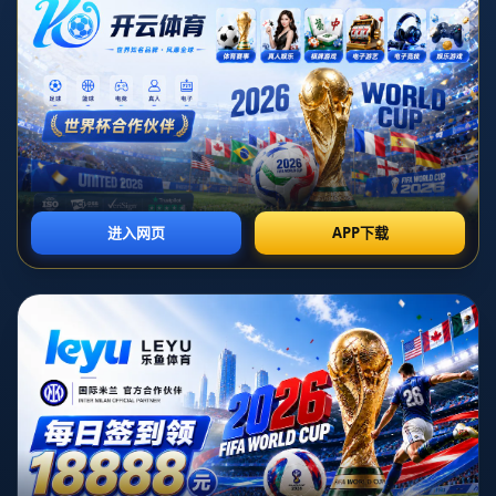
破，因此，中国女排必须在体能训练中加大投入，以应对赛场上的高负
荷竞技。另外，**技术方面的精进**同样重要，无论是发球、接球还是
配合战术的运用，都需要不断雕琢。
案例分析：在过去的比赛中，中国女排有时在比赛末段体力不支，这不
仅影响了技战术执行，还削弱了整体配合的默契度。与之相对，意大利
女排就因其卓越的体能储备和良好的战术配合，多次在国际赛场上力挽
狂澜。
**战术多变与心理素质的增强**
其次，**战术多样化**是提升比赛胜算的另一个关键。面对不同的对
手，中国女排需要具备多变的战术选择，以便在关键时刻应对自如。创
新战术，如快速突破和多点进攻，可以有效打乱对手阵脚，为自身赢得
先机。